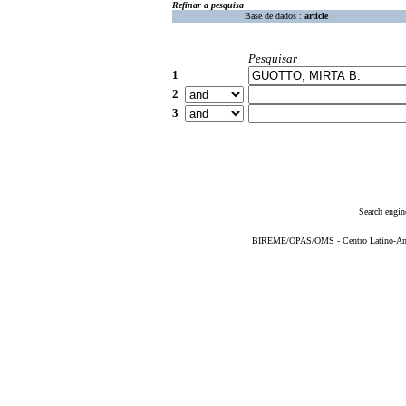
Refinar a pesquisa
Base de dados :
article
Pesquisar
1
2
3
Search engin
BIREME/OPAS/OMS - Centro Latino-Ame