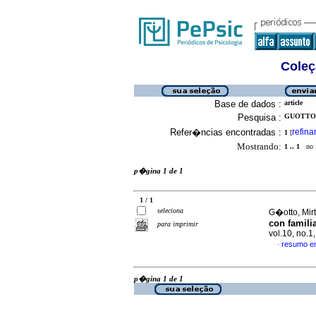
Coleç
Base de dados :
article
Pesquisa :
GUOTTO, 
Refer�ncias encontradas :
refina
1
[
Mostrando:
1 .. 1
no f
p�gina 1 de 1
1 / 1
seleciona
G�otto, Mir
con famili
para imprimir
vol.10, no.
resumo e
·
p�gina 1 de 1