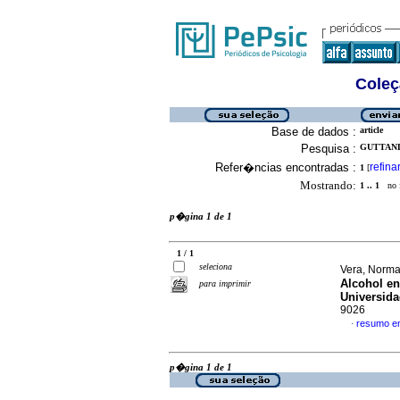
Coleç
Base de dados :
article
Pesquisa :
GUTTAND
Refer�ncias encontradas :
refina
1
[
Mostrando:
1 .. 1
no f
p�gina 1 de 1
1 / 1
seleciona
Vera, Norma
Alcohol en
para imprimir
Universida
9026
resumo e
·
p�gina 1 de 1