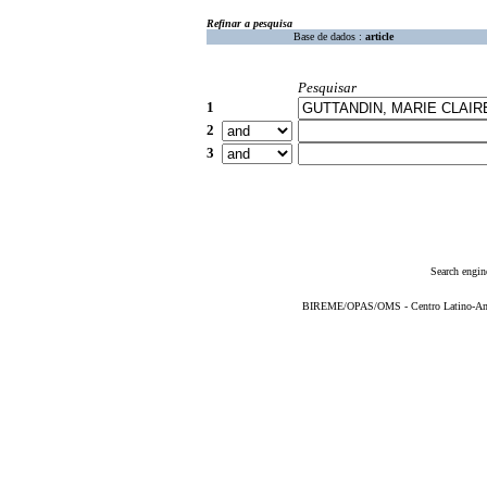
Refinar a pesquisa
Base de dados :
article
Pesquisar
1
2
3
Search engin
BIREME/OPAS/OMS - Centro Latino-Ame