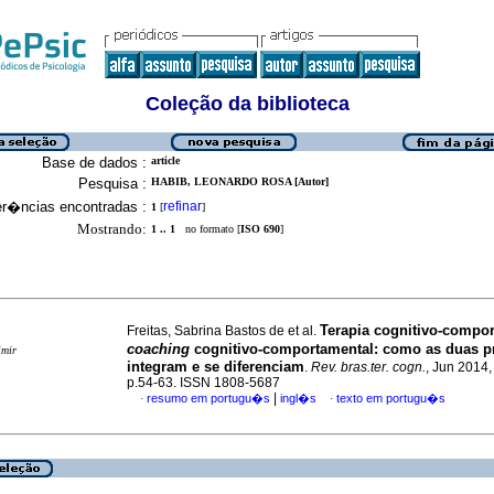
Coleção da biblioteca
Base de dados :
article
Pesquisa :
HABIB, LEONARDO ROSA [Autor]
er�ncias encontradas :
refinar
1
[
]
Mostrando:
1 .. 1
no formato [
ISO 690
]
Terapia cognitivo-compor
Freitas, Sabrina Bastos de et al.
coaching
cognitivo-comportamental
:
como as duas p
imir
integram e se diferenciam
.
Rev. bras.ter. cogn.
, Jun 2014, 
p.54-63. ISSN 1808-5687
|
resumo em portugu�s
ingl�s
texto em portugu�s
·
·