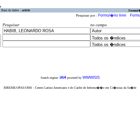
a
Base de dados :
article
Formul
Formul�rio livre
Formu
Pesquisar por :
Pesquisar
no campo
iAH
WWWISIS
Search engine:
powered by
BIREME/OPAS/OMS - Centro Latino-Americano e do Caribe de Informa��o em Ci�ncias da Sa�de