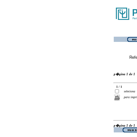
Ref
p�gina 1 de 1
1 / 1
seleciona
para impr
p�gina 1 de 1