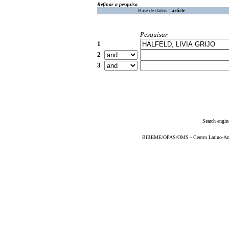
Refinar a pesquisa
Base de dados :
article
Pesquisar
1
2
3
Search engin
BIREME/OPAS/OMS - Centro Latino-Ame