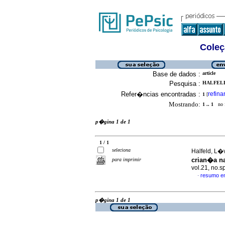
Coleç
Base de dados :
article
Pesquisa :
HALFELD,
Refer�ncias encontradas :
refina
1
[
Mostrando:
1 .. 1
no f
p�gina 1 de 1
1 / 1
seleciona
Halfeld, L�v
crian�a n
para imprimir
vol.21, no.
resumo e
·
p�gina 1 de 1