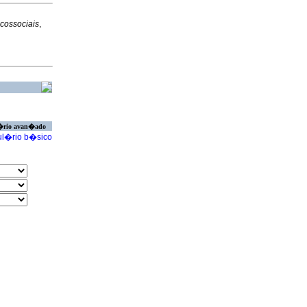
icossociais
,
�rio avan�ado
l�rio b�sico