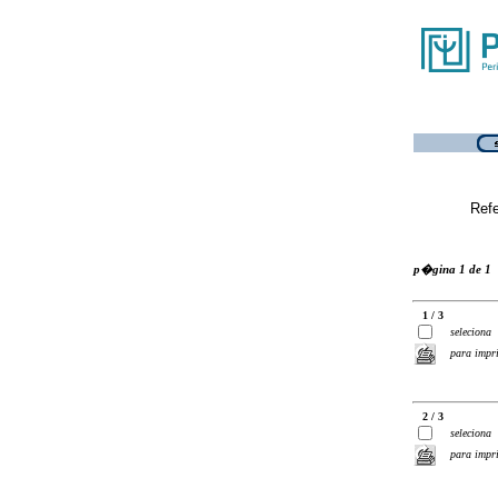
Ref
p�gina 1 de 1
1 / 3
seleciona
para impr
2 / 3
seleciona
para impr