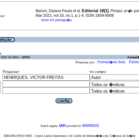
Editorial
16
(1)
Baroni, Daiana Paula et al.
.
Pesqui. pr�t. ps
Mar 2021, vol.16, no.1, p.1-4. ISSN 1809-8908
imir
texto em portugu�s
·
a
Base de dados :
article
Formul
Formul�rio livre
Formu
Pesquisar por :
Pesquisar
no campo
iAH
WWWISIS
Search engine:
powered by
BIREME/OPAS/OMS - Centro Latino-Americano e do Caribe de Informa��o em Ci�ncias da Sa�de