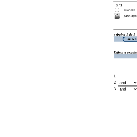
3 / 3
seleciona
para impr
p�gina 1 de 1
Refinar a pesquis
1
2
3