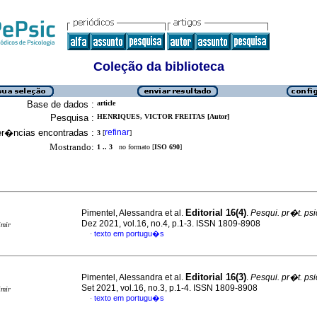
Coleção da biblioteca
Base de dados :
article
Pesquisa :
HENRIQUES, VICTOR FREITAS [Autor]
er�ncias encontradas :
refinar
3
[
]
Mostrando:
1 .. 3
no formato [
ISO 690
]
Editorial 16(4)
Pimentel, Alessandra et al.
.
Pesqui. pr�t. psi
Dez 2021, vol.16, no.4, p.1-3. ISSN 1809-8908
imir
texto em portugu�s
·
Editorial 16(3)
Pimentel, Alessandra et al.
.
Pesqui. pr�t. psi
Set 2021, vol.16, no.3, p.1-4. ISSN 1809-8908
imir
texto em portugu�s
·