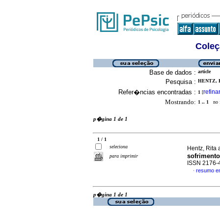
Coleç
Base de dados :
article
Pesquisa :
HENTZ, R
Refer�ncias encontradas :
refina
1
[
Mostrando:
1 .. 1
no f
p�gina 1 de 1
1 / 1
seleciona
Hentz, Rita
sofrimento
para imprimir
ISSN 2176-
resumo e
·
p�gina 1 de 1