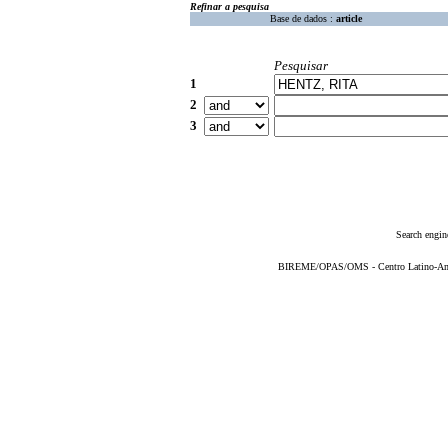
Refinar a pesquisa
Base de dados :
article
Pesquisar
1
2
3
Search engin
BIREME/OPAS/OMS - Centro Latino-Ame