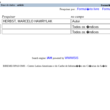
a
Base de dados :
article
Formul
Formul�rio livre
Formu
Pesquisar por :
Pesquisar
no campo
iAH
WWWISIS
Search engine:
powered by
BIREME/OPAS/OMS - Centro Latino-Americano e do Caribe de Informa��o em Ci�ncias da Sa�de