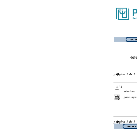
Ref
p�gina 1 de 1
1 / 1
seleciona
para impr
p�gina 1 de 1