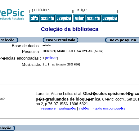
Coleção da biblioteca
Base de dados :
article
Pesquisa :
HERBST, MARCELO HAWRYLAK [Autor]
er�ncias encontradas :
refinar
1
[
]
Mostrando:
1 .. 1
no formato [
ISO 690
]
Obst�culos epistemol�gico
Larentis, Ariane Leites et al.
imir
p�s-graduandos de bioqu�mica
.
Ci�nc. cogn.
, Set 201
no.2, p.76-97. ISSN 1806-5821
|
resumo em portugu�s
ingl�s
texto em portugu�s
·
·