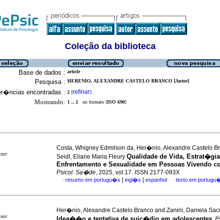
Coleção da biblioteca
Base de dados :
article
Pesquisa :
HERENIO, ALEXANDRE CASTELO BRANCO [Autor]
er�ncias encontradas :
refinar
2
[
]
Mostrando:
1 .. 2
no formato [
ISO 690
]
Costa, Whigney Edmilson da, Her�nio, Alexandre Castelo B
imir
Qualidade de Vida, Estrat�gia
Seidl, Eliane Maria Fleury
Enfrentamento e Sexualidade em Pessoas Vivendo c
Psicol. Sa�de
, 2025, vol.17. ISSN 2177-093X
|
|
resumo em portugu�s
ingl�s
espanhol
texto em portugu
·
·
Her�nio, Alexandre Castelo Branco and Zanini, Daniela Sa
imir
Idea��o e tentativa de suic�dio em adolescentes
.
P