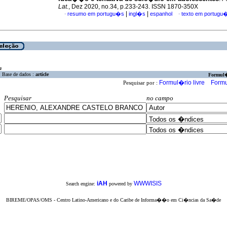
Lat.
, Dez 2020, no.34, p.233-243. ISSN 1870-350X
|
|
resumo em portugu�s
ingl�s
espanhol
texto em portugu
·
·
a
Base de dados :
article
Formul
Formul�rio livre
Formu
Pesquisar por :
Pesquisar
no campo
iAH
WWWISIS
Search engine:
powered by
BIREME/OPAS/OMS - Centro Latino-Americano e do Caribe de Informa��o em Ci�ncias da Sa�de