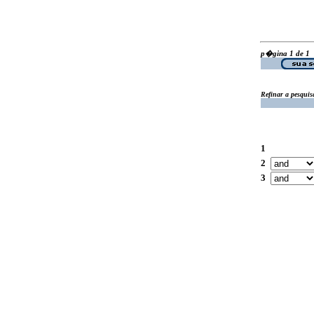
p�gina 1 de 1
Refinar a pesquis
1
2
3