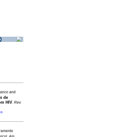
ranco and
s de
om HIV
.
Rev.
�s
cramento
sicol. Am.