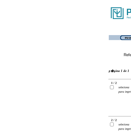
Ref
p�gina 1 de 1
1 / 2
seleciona
para impr
2 / 2
seleciona
para impr