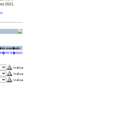
Dez 2021,
�s
�rio avan�ado
l�rio b�sico