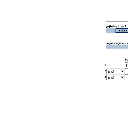
p�gina 1 de 1
Refinar a pesquis
P
1
2
3