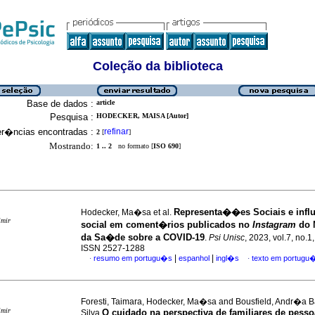
Coleção da biblioteca
Base de dados :
article
Pesquisa :
HODECKER, MAISA [Autor]
er�ncias encontradas :
refinar
2
[
]
Mostrando:
1 .. 2
no formato [
ISO 690
]
Representa��es Sociais e infl
Hodecker, Ma�sa et al.
imir
social em coment�rios publicados no
Instagram
do 
da Sa�de sobre a COVID-19
.
Psi Unisc
, 2023, vol.7, no.1
ISSN 2527-1288
|
|
resumo em portugu�s
espanhol
ingl�s
texto em portugu
·
·
Foresti, Taimara, Hodecker, Ma�sa and Bousfield, Andr�a 
imir
O cuidado na perspectiva de familiares de pess
Silva