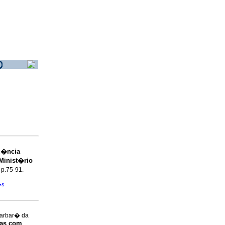
u�ncia
Minist�rio
, p.75-91.
�s
Barbar� da
oas com