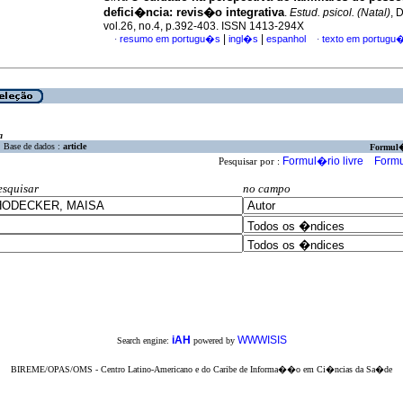
defici�ncia: revis�o integrativa
.
Estud. psicol. (Natal)
, 
vol.26, no.4, p.392-403. ISSN 1413-294X
|
|
resumo em portugu�s
ingl�s
espanhol
texto em portugu
·
·
a
Base de dados :
article
Formul
Formul�rio livre
Formu
Pesquisar por :
esquisar
no campo
iAH
WWWISIS
Search engine:
powered by
BIREME/OPAS/OMS - Centro Latino-Americano e do Caribe de Informa��o em Ci�ncias da Sa�de