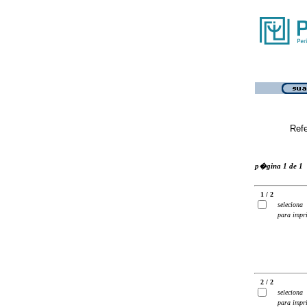
Ref
p�gina 1 de 1
1 / 2
seleciona
para impr
2 / 2
seleciona
para impr