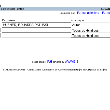
a
Base de dados :
article
Formul
Formul�rio livre
Formu
Pesquisar por :
Pesquisar
no campo
iAH
WWWISIS
Search engine:
powered by
BIREME/OPAS/OMS - Centro Latino-Americano e do Caribe de Informa��o em Ci�ncias da Sa�de