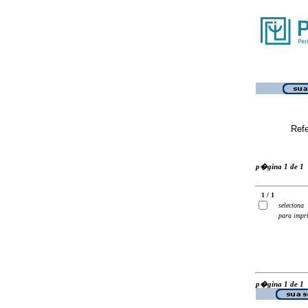
Ref
p�gina 1 de 1
1 / 1
seleciona
para impr
p�gina 1 de 1