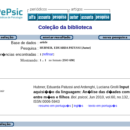
Coleção da biblioteca
Base de dados :
article
Pesquisa :
HUBNER, EDUARDA PATUSSI [Autor]
er�ncias encontradas :
refinar
1
[
]
Mostrando:
1 .. 1
no formato [
ISO 690
]
Input
Hubner, Eduarda Patussi and Ardenghi, Luciana Grolli
imir
aquisi��o da linguagem
:
An�lise das d�ades comu
entre m�es e filhos
.
Bol. psicol
, Jun 2010, vol.60, no.132,
ISSN 0006-5943
|
resumo em portugu�s
ingl�s
texto em portugu�s
·
·