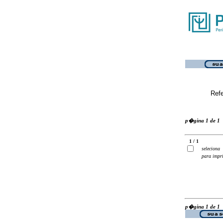
Ref
p�gina 1 de 1
1 / 1
seleciona
para impr
p�gina 1 de 1