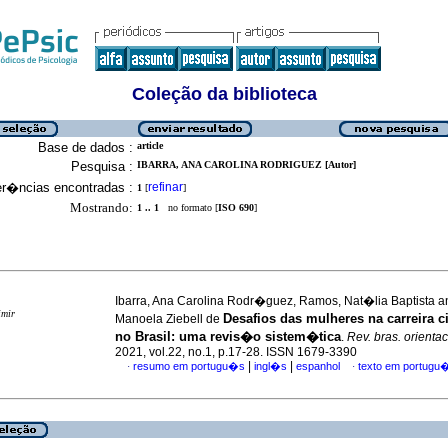
Coleção da biblioteca
Base de dados :
article
Pesquisa :
IBARRA, ANA CAROLINA RODRIGUEZ [Autor]
er�ncias encontradas :
refinar
1
[
]
Mostrando:
1 .. 1
no formato [
ISO 690
]
Ibarra, Ana Carolina Rodr�guez, Ramos, Nat�lia Baptista an
imir
Desafios das mulheres na carreira c
Manoela Ziebell de
no Brasil: uma revis�o sistem�tica
.
Rev. bras. orientac
2021, vol.22, no.1, p.17-28. ISSN 1679-3390
|
|
resumo em portugu�s
ingl�s
espanhol
texto em portugu
·
·