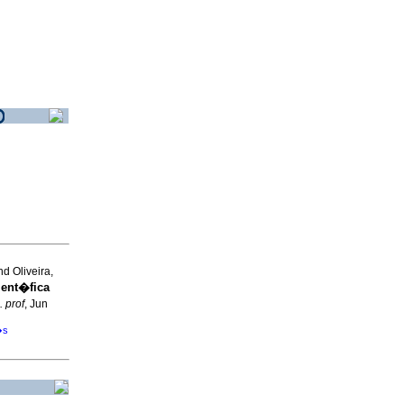
d Oliveira,
ient�fica
. prof
, Jun
�s