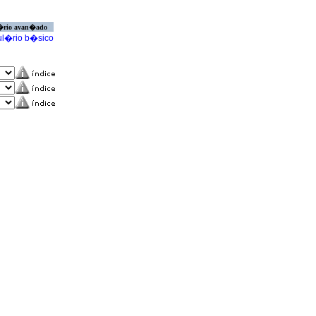
�rio avan�ado
l�rio b�sico