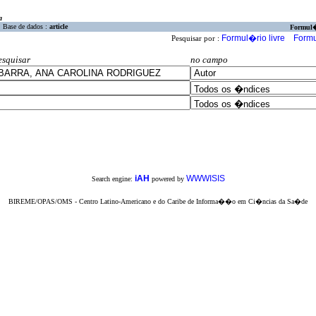
a
Base de dados :
article
Formul
Formul�rio livre
Formu
Pesquisar por :
esquisar
no campo
iAH
WWWISIS
Search engine:
powered by
BIREME/OPAS/OMS - Centro Latino-Americano e do Caribe de Informa��o em Ci�ncias da Sa�de