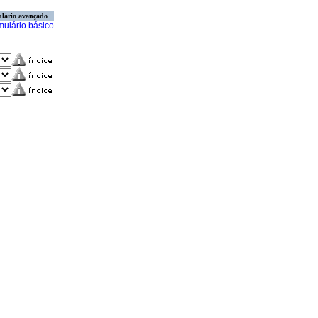
lário avançado
mulário básico