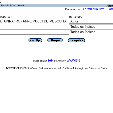
a
Base de dados :
article
Formu
Formulário livre
For
Pesquisar por :
esquisar
no campo
iAH
WWWISIS
Search engine:
powered by
BIREME/OPAS/OMS - Centro Latino-Americano e do Caribe de Informação em Ciências da Saúde