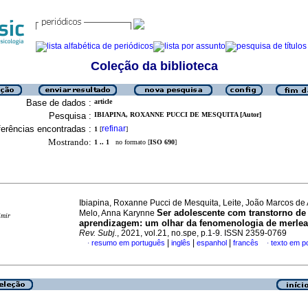
Coleção da biblioteca
Base de dados :
article
Pesquisa :
IBIAPINA, ROXANNE PUCCI DE MESQUITA [Autor]
erências encontradas :
refinar
1
[
]
Mostrando:
1 .. 1
no formato [
ISO 690
]
Ibiapina, Roxanne Pucci de Mesquita, Leite, João Marcos de
Ser adolescente com transtorno de
Melo, Anna Karynne
imir
aprendizagem
:
um olhar da fenomenologia de merlea
Rev. Subj.
, 2021, vol.21, no.spe, p.1-9. ISSN 2359-0769
|
|
|
resumo em português
inglês
espanhol
francês
texto em p
·
·