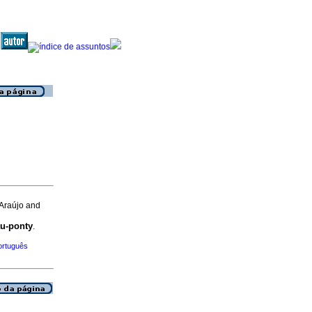
 Araújo and
u-ponty
.
ortuguês