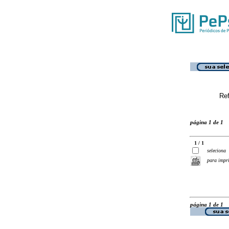
Ref
página 1 de 1
1 / 1
seleciona
para impr
página 1 de 1