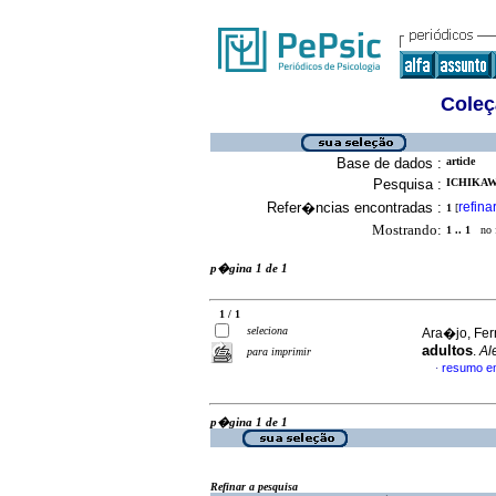
Coleç
Base de dados :
article
Pesquisa :
ICHIKAW
Refer�ncias encontradas :
refina
1
[
Mostrando:
1 .. 1
no f
p�gina 1 de 1
1 / 1
seleciona
Ara�jo, Fer
adultos
.
Al
para imprimir
resumo e
·
p�gina 1 de 1
Refinar a pesquisa