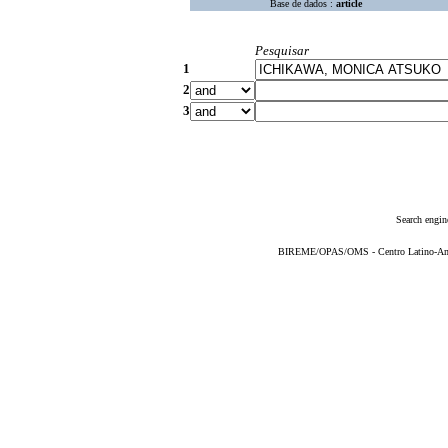
Base de dados :
article
Pesquisar
1
2
3
Search engin
BIREME/OPAS/OMS - Centro Latino-Ame