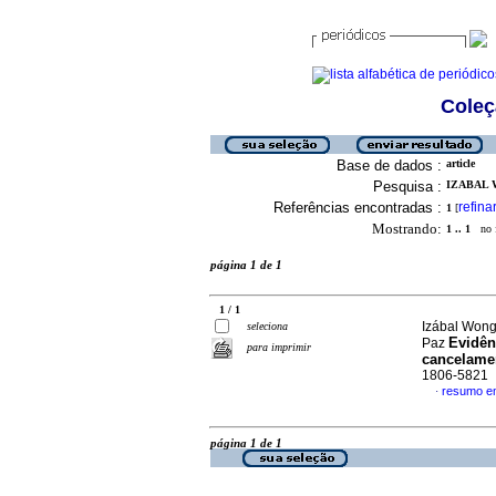
Coleç
Base de dados :
article
Pesquisa :
IZABAL 
Referências encontradas :
refina
1
[
Mostrando:
1 .. 1
no f
página 1 de 1
1 / 1
Izábal Wong
seleciona
Evidên
Paz
para imprimir
cancelame
1806-5821
resumo e
·
página 1 de 1