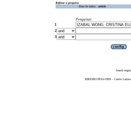
Refinar a pesquisa
Base de dados :
article
Pesquisar
1
2
3
Search engin
BIREME/OPAS/OMS - Centro Latino-Am