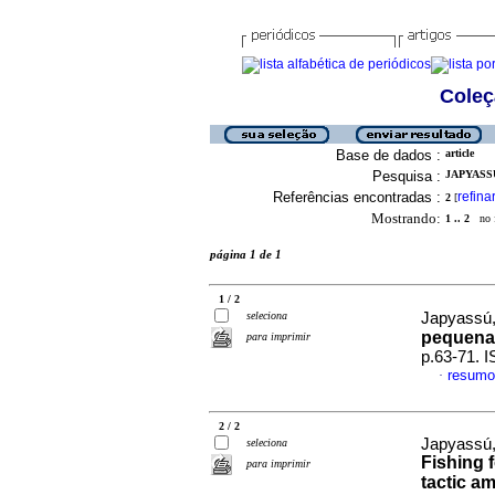
Coleç
Base de dados :
article
Pesquisa :
JAPYASSU
Referências encontradas :
refina
2
[
Mostrando:
1 .. 2
no f
página 1 de 1
1 / 2
seleciona
Japyassú, 
pequena
para imprimir
p.63-71. 
resumo
·
2 / 2
Japyassú,
seleciona
Fishing 
para imprimir
tactic a