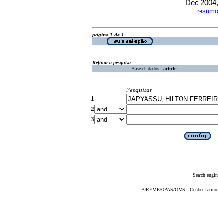
Dec 2004,
resumo
·
página 1 de 1
Refinar a pesquisa
Base de dados :
article
Pesquisar
1
2
3
Search engin
BIREME/OPAS/OMS - Centro Latino-Am