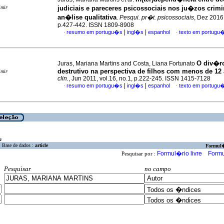
imir
judiciais e pareceres psicossociais nos ju�zos crimi
an�lise qualitativa
.
Pesqui. pr�t. psicossociais
, Dez 2016,
p.427-442. ISSN 1809-8908
|
|
resumo em portugu�s
ingl�s
espanhol
texto em portugu
·
·
O div�r
Juras, Mariana Martins and Costa, Liana Fortunato
destrutivo na perspectiva de filhos com menos de 12
imir
clin.
, Jun 2011, vol.16, no.1, p.222-245. ISSN 1415-7128
|
|
resumo em portugu�s
ingl�s
espanhol
texto em portugu
·
·
a
Base de dados :
article
Formul
Formul�rio livre
Formu
Pesquisar por :
Pesquisar
no campo