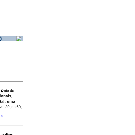
t�nio de
ionais,
tal
:
uma
vol.30, no.69,
�s
ecis�es