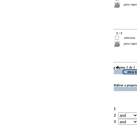
para impr
3 / 3
seleciona
para impr
p�gina 1 de 1
Refinar a pesquis
1
2
3