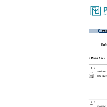
Ref
p�gina 1 de 1
1 / 3
seleciona
para impr
2 / 3
seleciona