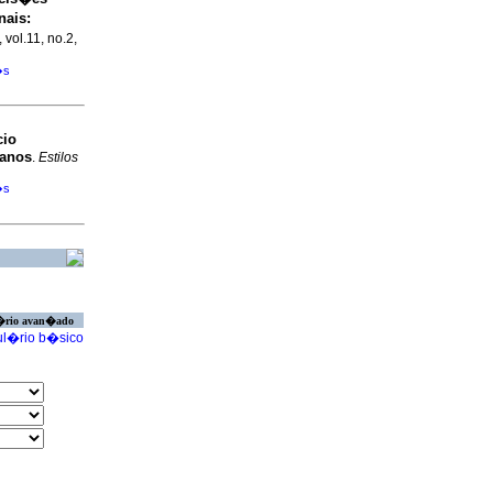
nais
:
 vol.11, no.2,
�s
cio
 anos
.
Estilos
�s
�rio avan�ado
l�rio b�sico