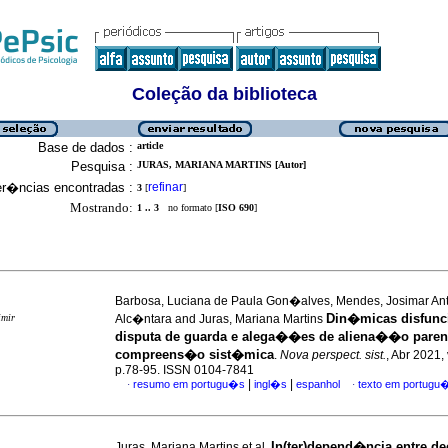
Coleção da biblioteca
Base de dados :
article
Pesquisa :
JURAS, MARIANA MARTINS [Autor]
er�ncias encontradas :
refinar
3
[
]
Mostrando:
1 .. 3
no formato [
ISO 690
]
Barbosa, Luciana de Paula Gon�alves, Mendes, Josimar An
Din�micas disfunc
imir
Alc�ntara and Juras, Mariana Martins
disputa de guarda e alega��es de aliena��o paren
compreens�o sist�mica
.
Nova perspect. sist.
, Abr 2021, 
p.78-95. ISSN 0104-7841
|
|
resumo em portugu�s
ingl�s
espanhol
texto em portugu
·
·
In(ter)depend�ncia entre d
Juras, Mariana Martins et al.