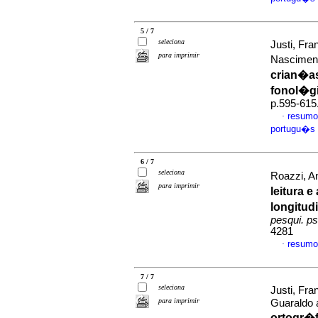
5 / 7
seleciona
Justi, Fra
para imprimir
Nascimen
crian�a
fonol�g
p.595-615
resumo
·
portugu�s
6 / 7
seleciona
Roazzi, An
para imprimir
leitura 
longitud
pesqui. ps
4281
resumo
·
7 / 7
seleciona
Justi, Fr
para imprimir
Guaraldo 
ortogr�f