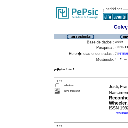
Coleç
Base de dados :
article
Pesquisa :
JUSTI, 
Refer�ncias encontradas :
refina
7
[
Mostrando:
1 .. 7
no f
p�gina 1 de 1
1 / 7
seleciona
Justi, Fra
para imprimir
Nascimen
Reconhec
Wheeler
ISSN 198
resumo
·
2 / 7