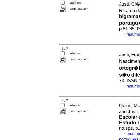
seleciona
Justi, Cl
para imprimir
Ricardo d
bigramas
portugu�
p.81-95. 
resumo
·
3 / 7
seleciona
Justi, Fra
para imprimir
Nascimen
ortogr�f
s�o dife
73. ISSN 
resumo
·
4 / 7
Quirin, Ma
seleciona
and Justi
para imprimir
Escolar 
Estudo L
no.spe, p
resumo
·
portugu�s