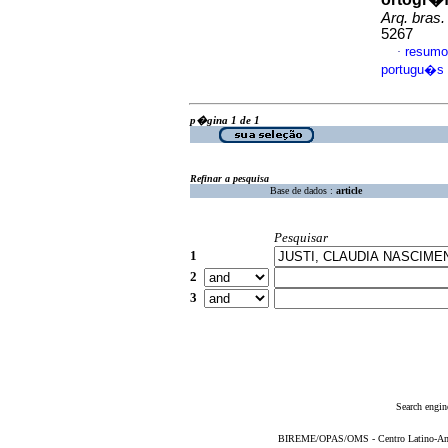
Arq. bras.
5267
resumo
·
portugu�s
p�gina 1 de 1
Refinar a pesquisa
Base de dados :
article
Pesquisar
1
2
3
Search engin
BIREME/OPAS/OMS - Centro Latino-Ame