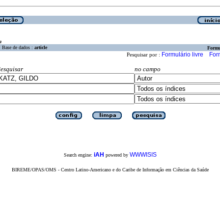
a
Base de dados :
article
Formu
Formulário livre
For
Pesquisar por :
esquisar
no campo
iAH
WWWISIS
Search engine:
powered by
BIREME/OPAS/OMS - Centro Latino-Americano e do Caribe de Informação em Ciências da Saúde