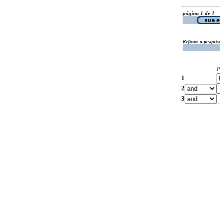
página 1 de 1
Refinar a pesquis
P
1
2
3