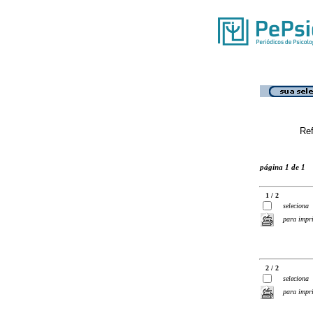
Ref
página 1 de 1
1 / 2
seleciona
para impr
2 / 2
seleciona
para impr