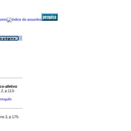
co-afetivo
.2, p.113-
ortuguês
 no.3, p.175-