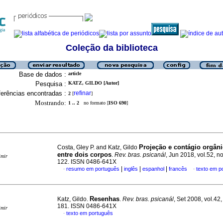
Coleção da biblioteca
Base de dados :
article
Pesquisa :
KATZ, GILDO [Autor]
erências encontradas :
refinar
2
[
]
Mostrando:
1 .. 2
no formato [
ISO 690
]
Projeção e contágio orgâni
Costa, Gley P. and Katz, Gildo
entre dois corpos
.
Rev. bras. psicanál
, Jun 2018, vol.52, no
imir
122. ISSN 0486-641X
|
|
|
resumo em português
inglês
espanhol
francês
texto em p
·
·
Resenhas
Katz, Gildo.
.
Rev. bras. psicanál
, Set 2008, vol.42,
181. ISSN 0486-641X
imir
texto em português
·