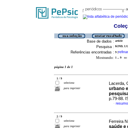
Coleç
Base de dados :
article
Pesquisa :
KIND, LU
Referências encontradas :
refina
9
[
Mostrando:
1 .. 9
no f
página 1 de 1
1 / 9
seleciona
Lacerda, 
urbano e 
para imprimir
pesquis
p.79-88. 
resumo
·
2 / 9
seleciona
Ferreira N
saúde e 
para imprimir