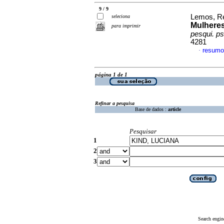
9 / 9
Lemos, Re
seleciona
Mulheres
para imprimir
pesqui. ps
4281
resumo
·
página 1 de 1
Refinar a pesquisa
Base de dados :
article
Pesquisar
1
2
3
Search engin