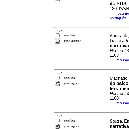
do SUS
.
180. ISS
resumo
·
português
3 / 9
Amarante,
seleciona
V
Luciana
para imprimir
narrativ
Horizonte
1168
resumo
·
4 / 9
seleciona
Machado, 
da psico
para imprimir
ferramen
Horizonte
1168
resumo
·
5 / 9
seleciona
Souza, Em
narrativ
para imprimir