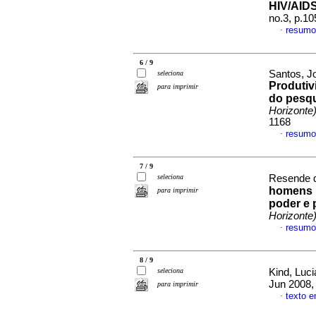
HIV/AID
no.3, p.1
resumo
·
6 / 9
Santos, J
seleciona
Produtiv
para imprimir
do pesqu
Horizonte
1168
resumo
·
7 / 9
seleciona
Resende d
homens 
para imprimir
poder e
Horizonte
resumo
·
8 / 9
seleciona
Kind, Luc
Jun 2008,
para imprimir
texto 
·