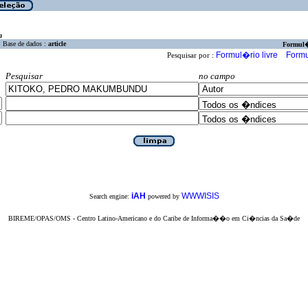
a
Base de dados :
article
Formul
Formul�rio livre
Formu
Pesquisar por :
Pesquisar
no campo
iAH
WWWISIS
Search engine:
powered by
BIREME/OPAS/OMS - Centro Latino-Americano e do Caribe de Informa��o em Ci�ncias da Sa�de