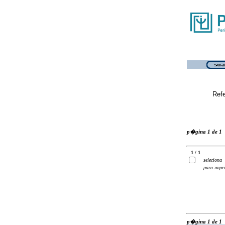
Ref
p�gina 1 de 1
1 / 1
seleciona
para impr
p�gina 1 de 1