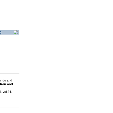
bundu and
ldren and
4, vol.24,