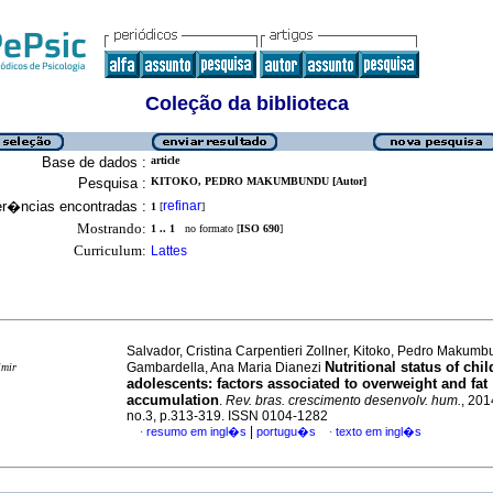
Coleção da biblioteca
Base de dados :
article
Pesquisa :
KITOKO, PEDRO MAKUMBUNDU [Autor]
er�ncias encontradas :
refinar
1
[
]
Mostrando:
1 .. 1
no formato [
ISO 690
]
Curriculum:
Lattes
Salvador, Cristina Carpentieri Zollner, Kitoko, Pedro Makum
Nutritional status of chi
Gambardella, Ana Maria Dianezi
imir
adolescents
:
factors associated to overweight and fat
accumulation
.
Rev. bras. crescimento desenvolv. hum.
, 201
no.3, p.313-319. ISSN 0104-1282
|
resumo em ingl�s
portugu�s
texto em ingl�s
·
·