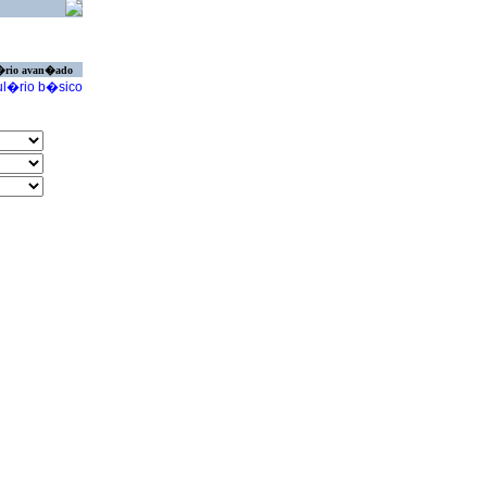
�rio avan�ado
l�rio b�sico