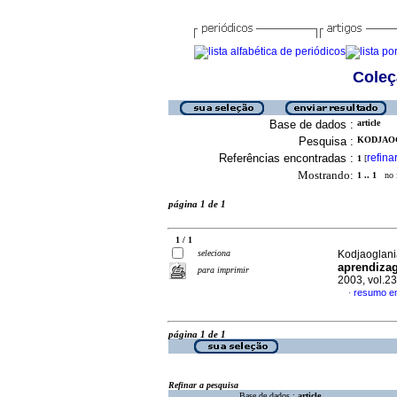
Coleç
Base de dados :
article
Pesquisa :
KODJAOG
Referências encontradas :
refina
1
[
Mostrando:
1 .. 1
no f
página 1 de 1
1 / 1
seleciona
Kodjaoglania
aprendiza
para imprimir
2003, vol.23
resumo e
·
página 1 de 1
Refinar a pesquisa
Base de dados :
article