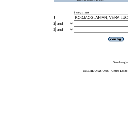
Pesquisar
1
2
3
Search engin
BIREME/OPAS/OMS - Centro Latino-Am