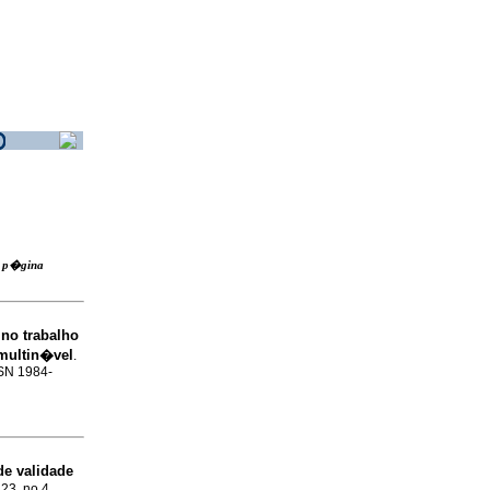
ra p�gina
no trabalho
multin�vel
.
SSN 1984-
de validade
.23, no.4,