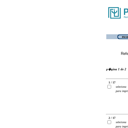
Ref
p�gina 1 de 2
1 / 17
seleciona
para impr
2 / 17
seleciona
para impr