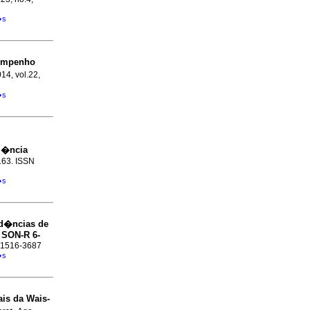
�s
sempenho
14, vol.22,
�s
i�ncia
-163. ISSN
�s
d�ncias de
 SON-R 6-
N 1516-3687
�s
ais da Wais-