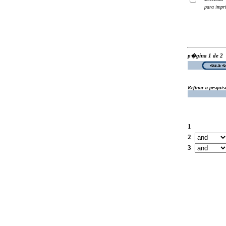
para impr
p�gina 1 de 2
Refinar a pesquis
1
2
3