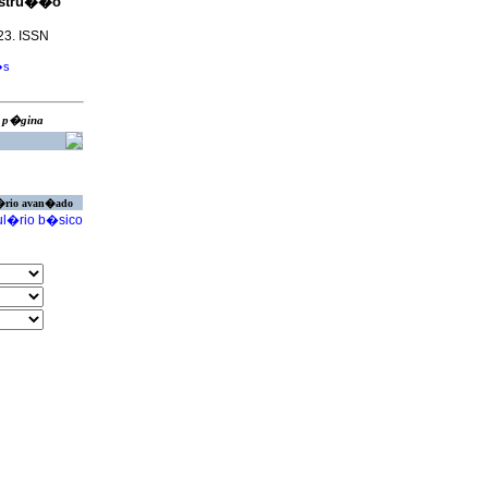
stru��o
123. ISSN
�s
ra p�gina
�rio avan�ado
l�rio b�sico