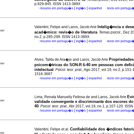
p.929-945. ISSN 1413-389X
|
|
resumo em portugu�s
ingl�s
espanhol
texto em portugu
·
·
Intelig�ncia e de
Valentini, Felipe and Laros, Jacob Arie
imir
acad�mico
:
revis�o de literatura
.
Temas psicol.
, Dez 20
no.2, p.285-299. ISSN 1413-389X
|
|
resumo em portugu�s
ingl�s
espanhol
texto em portugu
·
·
Propriedades
Alves, Talita de Ara�jo and Laros, Jacob Arie
imir
psicom�tricas do SON-R 6-40 em pessoas com defic
intelectual
.
Psicol. teor. prat.
, Ago 2017, vol.19, no.2, p.151
1516-3687
|
|
resumo em portugu�s
ingl�s
espanhol
texto em portugu
·
·
Evi
Lima, Renata Manuelly Feitosa de and Laros, Jacob Arie
imir
validade convergente e discriminante dos escores do
40
.
Psicol. teor. prat.
, Abr 2017, vol.19, no.1, p.107-120. ISS
|
|
resumo em portugu�s
ingl�s
espanhol
texto em portugu
·
·
Confiabilidade dos �ndices fatori
Valentini, Felipe et al.
imir