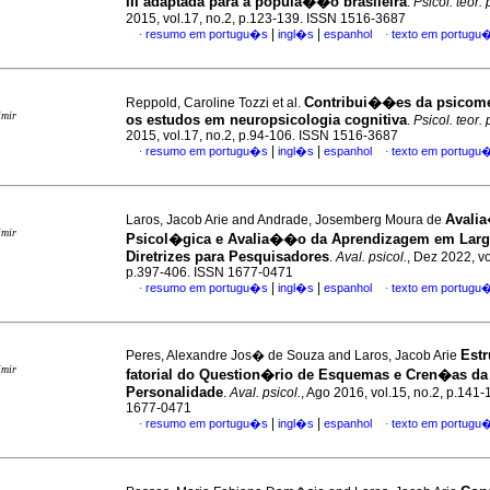
III adaptada para a popula��o brasileira
.
Psicol. teor. 
2015, vol.17, no.2, p.123-139. ISSN 1516-3687
|
|
resumo em portugu�s
ingl�s
espanhol
texto em portugu
·
·
Contribui��es da psicome
Reppold, Caroline Tozzi et al.
imir
os estudos em neuropsicologia cognitiva
.
Psicol. teor. 
2015, vol.17, no.2, p.94-106. ISSN 1516-3687
|
|
resumo em portugu�s
ingl�s
espanhol
texto em portugu
·
·
Avali
Laros, Jacob Arie and Andrade, Josemberg Moura de
imir
Psicol�gica e Avalia��o da Aprendizagem em Larg
Diretrizes para Pesquisadores
.
Aval. psicol.
, Dez 2022, vo
p.397-406. ISSN 1677-0471
|
|
resumo em portugu�s
ingl�s
espanhol
texto em portugu
·
·
Estr
Peres, Alexandre Jos� de Souza and Laros, Jacob Arie
imir
fatorial do Question�rio de Esquemas e Cren�as da
Personalidade
.
Aval. psicol.
, Ago 2016, vol.15, no.2, p.141
1677-0471
|
|
resumo em portugu�s
ingl�s
espanhol
texto em portugu
·
·