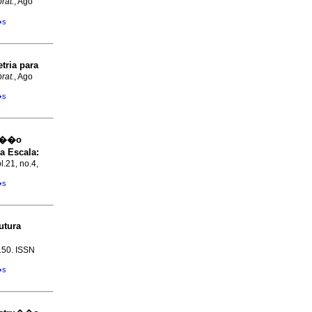
prat.
, Ago
�s
tria para
prat.
, Ago
�s
a��o
a Escala
:
l.21, no.4,
�s
utura
-150. ISSN
�s