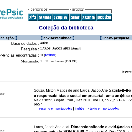
Coleção da biblioteca
Base de dados :
article
Pesquisa :
LAROS, JACOB ARIE [Autor]
er�ncias encontradas :
refinar
17
[
]
Mostrando:
1 .. 10
no formato [
ISO 690
]
ir pa
Satisfa��o 
Souza, Milton Mattos de and Laros, Jacob Arie
imir
e responsabilidade social empresarial
:
uma an�lise 
Rev. Psicol., Organ. Trab.
, Dez 2010, vol.10, no.2, p.21-37. I
6657
|
resumo em portugu�s
ingl�s
texto em portugu�s
·
·
Dimensionalidade e evid�ncias 
Laros, Jacob Arie et al.
imir
convergente do SON-R 6-40
.
Temas psicol.
, Dez 2015, vol