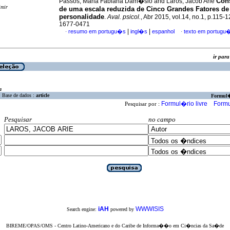
Con
Passos, Maria Fabiana Dam�sio and Laros, Jacob Arie
imir
de uma escala reduzida de Cinco Grandes Fatores de
personalidade
.
Aval. psicol.
, Abr 2015, vol.14, no.1, p.115-
1677-0471
|
|
resumo em portugu�s
ingl�s
espanhol
texto em portugu
·
·
ir pa
a
Base de dados :
article
Formul
Formul�rio livre
Formu
Pesquisar por :
Pesquisar
no campo
iAH
WWWISIS
Search engine:
powered by
BIREME/OPAS/OMS - Centro Latino-Americano e do Caribe de Informa��o em Ci�ncias da Sa�de