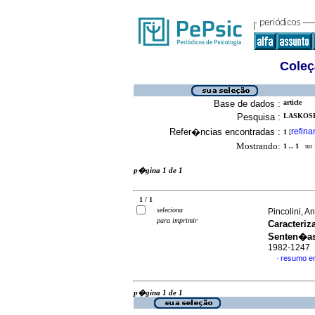
Coleç
Base de dados :
article
Pesquisa :
LASKOSK
Refer�ncias encontradas :
refina
1
[
Mostrando:
1 .. 1
no f
p�gina 1 de 1
1 / 1
seleciona
Pincolini, 
para imprimir
Caracteriz
Senten�as
1982-1247
resumo e
·
p�gina 1 de 1