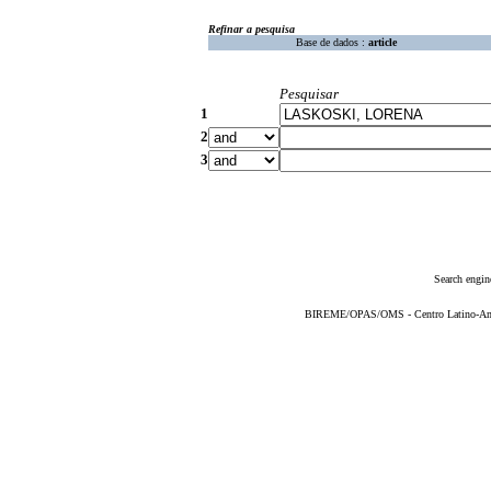
Refinar a pesquisa
Base de dados :
article
Pesquisar
1
2
3
Search engin
BIREME/OPAS/OMS - Centro Latino-Ame