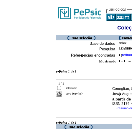
Coleç
Base de dados :
article
Pesquisa :
LEANDRO
Refer�ncias encontradas :
refina
1
[
Mostrando:
1 .. 1
no f
p�gina 1 de 1
1 / 1
seleciona
Coneglian, 
para imprimir
Jos� Augu
a partir d
ISSN 2176-
resumo e
·
p�gina 1 de 1