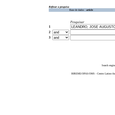
Refinar a pesquisa
Base de dados :
article
Pesquisar
1
2
3
Search engin
BIREME/OPAS/OMS - Centro Latino-Ame