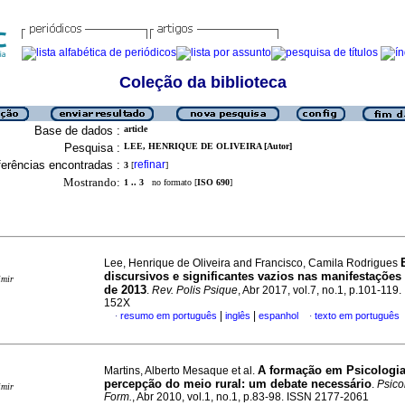
Coleção da biblioteca
Base de dados :
article
Pesquisa :
LEE, HENRIQUE DE OLIVEIRA [Autor]
erências encontradas :
refinar
3
[
]
Mostrando:
1 .. 3
no formato [
ISO 690
]
Lee, Henrique de Oliveira and Francisco, Camila Rodrigues
discursivos e significantes vazios nas manifestações
imir
de 2013
.
Rev. Polis Psique
, Abr 2017, vol.7, no.1, p.101-119
152X
|
|
resumo em português
inglês
espanhol
texto em português
·
·
A formação em Psicologia
Martins, Alberto Mesaque et al.
percepção do meio rural
:
um debate necessário
.
Psico
imir
Form.
, Abr 2010, vol.1, no.1, p.83-98. ISSN 2177-2061