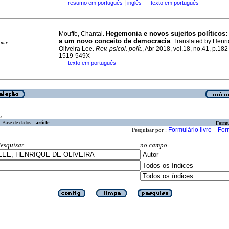
|
resumo em português
inglês
texto em português
·
·
Hegemonia e novos sujeitos políticos
Mouffe, Chantal.
a um novo conceito de democracia
. Translated by Henr
imir
Oliveira Lee.
Rev. psicol. polít.
, Abr 2018, vol.18, no.41, p.18
1519-549X
texto em português
·
a
Base de dados :
article
Formu
Formulário livre
For
Pesquisar por :
esquisar
no campo