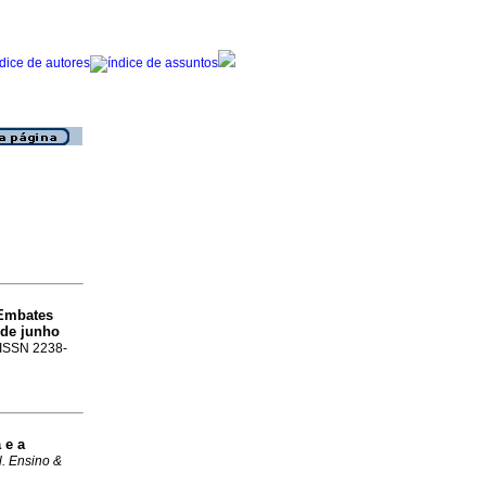
Embates
 de junho
. ISSN 2238-
 e a
l. Ensino &