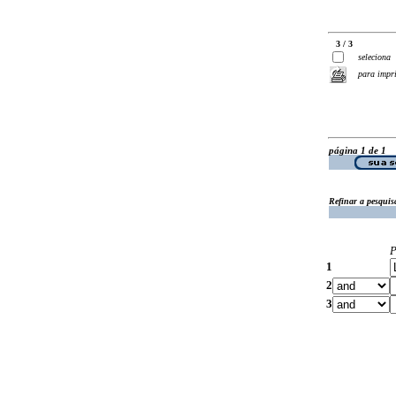
3 / 3
seleciona
para impr
página 1 de 1
Refinar a pesquis
P
1
2
3