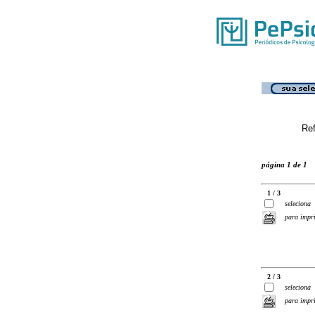
Ref
página 1 de 1
1 / 3
seleciona
para impr
2 / 3
seleciona
para impr