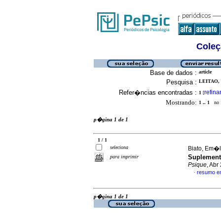
Coleç
Base de dados :
article
Pesquisa :
LEITAO,
Refer�ncias encontradas :
refina
1
[
Mostrando:
1 .. 1
no f
p�gina 1 de 1
1 / 1
seleciona
Biato, Em�l
Suplemento
para imprimir
Psique
, Abr
resumo e
·
p�gina 1 de 1