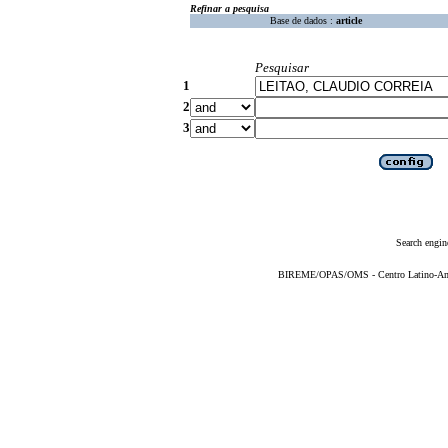
Refinar a pesquisa
Base de dados :
article
Pesquisar
1
2
3
Search engin
BIREME/OPAS/OMS - Centro Latino-Ame