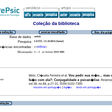
Coleção da biblioteca
Base de dados :
article
Pesquisa :
LEITE, CLAUDIA [Autor]
er�ncias encontradas :
refinar
1
[
]
Mostrando:
1 .. 1
no formato [
ISO 690
]
Vou pedir sua m�o... mas 
Melo, Cl�udia Ferreira et al.
imir
fa�o com ela?
:
Conjugalidade e psican�lise
.
Revers
vol.36, no.68, p.27-31. ISSN 0102-7395
|
resumo em portugu�s
ingl�s
texto em portugu�s
·
·