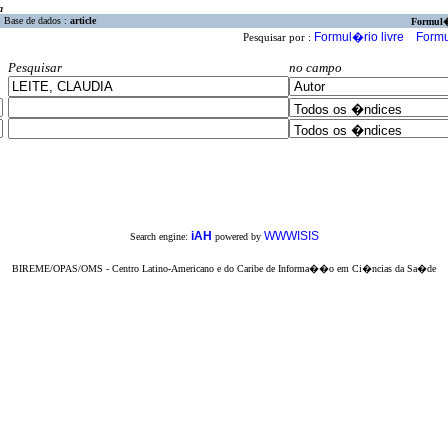
a
Base de dados :
article
Formul
Formul�rio livre
Formu
Pesquisar por :
Pesquisar
no campo
iAH
WWWISIS
Search engine:
powered by
BIREME/OPAS/OMS - Centro Latino-Americano e do Caribe de Informa��o em Ci�ncias da Sa�de