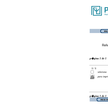
Ref
p�gina 1 de 1
1 / 1
seleciona
para impr
p�gina 1 de 1