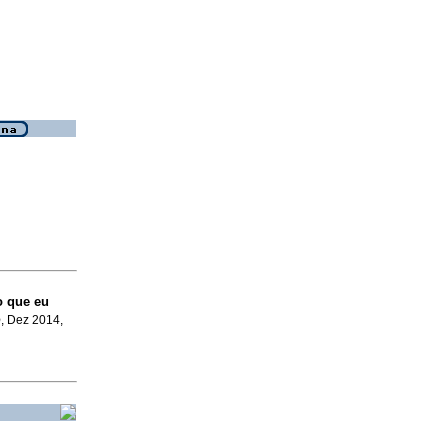
o que eu
o
, Dez 2014,