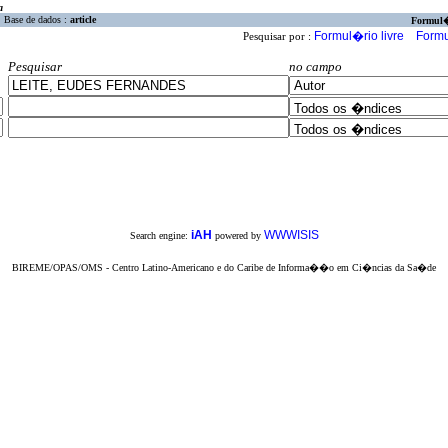
a
Base de dados :
article
Formul
Formul�rio livre
Formu
Pesquisar por :
Pesquisar
no campo
iAH
WWWISIS
Search engine:
powered by
BIREME/OPAS/OMS - Centro Latino-Americano e do Caribe de Informa��o em Ci�ncias da Sa�de