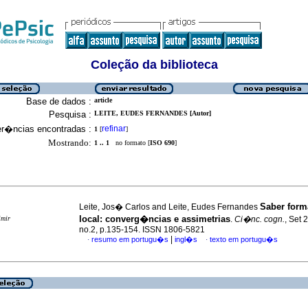
Coleção da biblioteca
Base de dados :
article
Pesquisa :
LEITE, EUDES FERNANDES [Autor]
er�ncias encontradas :
refinar
1
[
]
Mostrando:
1 .. 1
no formato [
ISO 690
]
Saber form
Leite, Jos� Carlos and Leite, Eudes Fernandes
local
:
converg�ncias e assimetrias
imir
.
Ci�nc. cogn.
, Set 
no.2, p.135-154. ISSN 1806-5821
|
resumo em portugu�s
ingl�s
texto em portugu�s
·
·