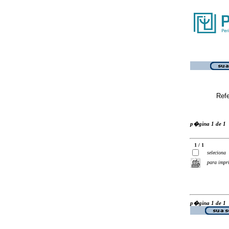
Ref
p�gina 1 de 1
1 / 1
seleciona
para impr
p�gina 1 de 1