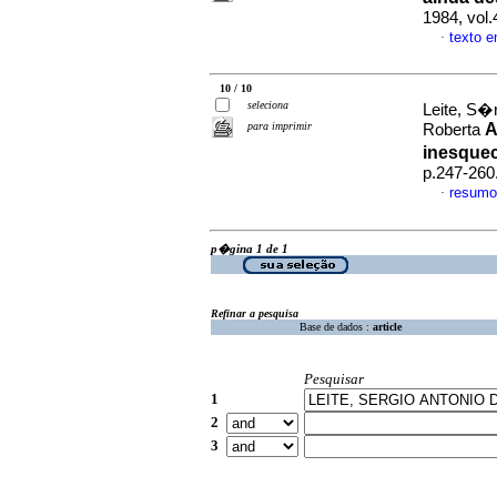
1984, vol.
texto 
·
10 / 10
seleciona
Leite, S�r
para imprimir
A
Roberta
inesque
p.247-260
resumo
·
p�gina 1 de 1
Refinar a pesquisa
Base de dados :
article
Pesquisar
1
2
3