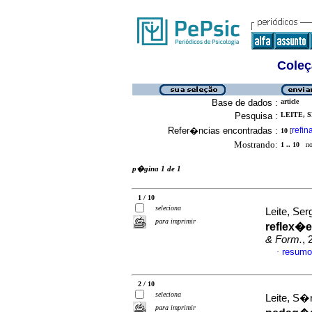
Coleç
Base de dados :
article
Pesquisa :
LEITE, S
Refer�ncias encontradas :
refin
10
[
Mostrando:
1 .. 10
no 
p�gina 1 de 1
1 / 10
seleciona
Leite, Ser
para imprimir
reflex�
& Form.
, 
resumo
·
2 / 10
seleciona
Leite, S�
para imprimir