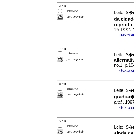
6 / 10
seleciona
Leite, S�
para imprimir
da cida
reprodut
19. ISSN 
texto 
·
7 / 10
seleciona
Leite, S�r
para imprimir
alternat
no.1, p.1
texto 
·
8 / 10
seleciona
Leite, S�
para imprimir
gradua
prof.
, 198
texto 
·
9 / 10
seleciona
Leite, S�
para imprimir
ainda d