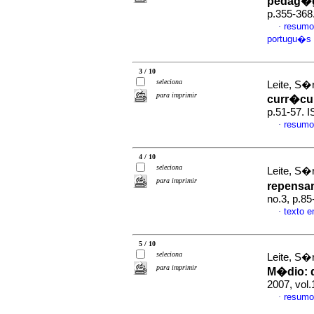
pedag�g
p.355-368
resumo
·
portugu�s
3 / 10
seleciona
Leite, S�r
para imprimir
curr�cu
p.51-57. 
resumo
·
4 / 10
seleciona
Leite, S�
para imprimir
repensa
no.3, p.8
texto 
·
5 / 10
seleciona
Leite, S�
para imprimir
M�dio
:
2007, vol
resumo
·