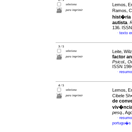
Lemos, Em
seleciona
para imprimir
Ramos, C
hist�ria
autista
.
R
136. ISSN
texto 
·
3 / 5
seleciona
Leite, Wil
factor an
para imprimir
Psicol., O
ISSN 198
resumo
·
4 / 5
Lemos, Em
seleciona
Cibele Sh
para imprimir
de conve
viv�ncia
pesq.
, Ag
resumo
·
portugu�s