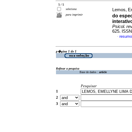
5 / 5
seleciona
Lemos, Em
para imprimir
do espec
interati
Psicol. re
625. ISSN
resumo
·
p�gina 1 de 1
Refinar a pesquisa
Base de dados :
article
Pesquisar
1
2
3