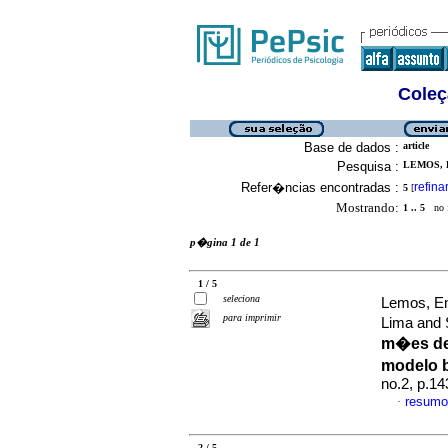
Coleç
Base de dados :
article
Pesquisa :
LEMOS, 
Refer�ncias encontradas :
refina
5
[
Mostrando:
1 .. 5
no f
p�gina 1 de 1
1 / 5
seleciona
Lemos, Em
para imprimir
Lima and
m�es de
modelo 
no.2, p.1
resumo
·
2 / 5