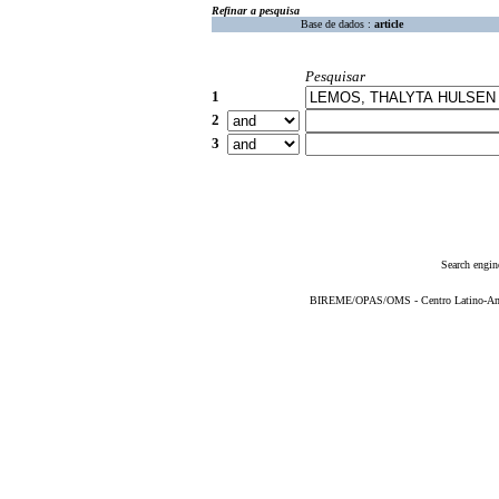
Refinar a pesquisa
Base de dados :
article
Pesquisar
1
2
3
Search engin
BIREME/OPAS/OMS - Centro Latino-Ame