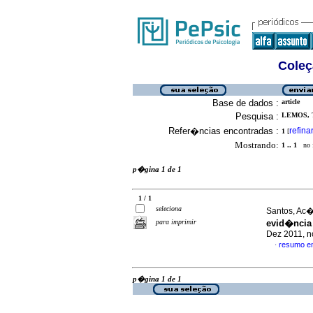
Coleç
Base de dados :
article
Pesquisa :
LEMOS, 
Refer�ncias encontradas :
refina
1
[
Mostrando:
1 .. 1
no f
p�gina 1 de 1
1 / 1
seleciona
Santos, Ac�
para imprimir
evid�ncia 
Dez 2011, n
resumo e
·
p�gina 1 de 1