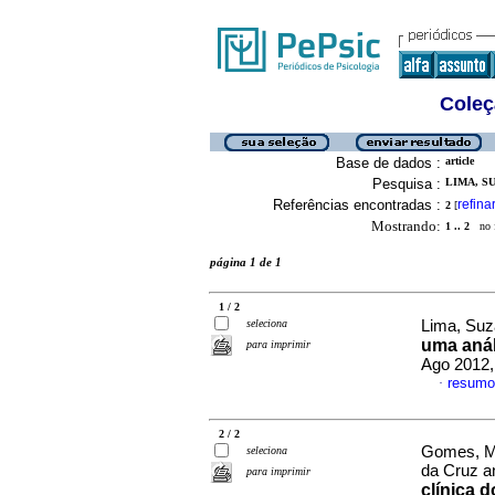
Coleç
Base de dados :
article
Pesquisa :
LIMA, S
Referências encontradas :
refina
2
[
Mostrando:
1 .. 2
no f
página 1 de 1
1 / 2
seleciona
Lima, Suz
uma anál
para imprimir
Ago 2012,
resumo
·
2 / 2
Gomes, Má
seleciona
da Cruz a
para imprimir
clínica 