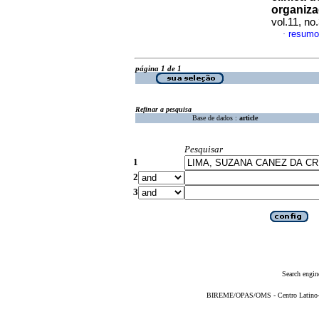
organiza
vol.11, n
resumo
·
página 1 de 1
Refinar a pesquisa
Base de dados :
article
Pesquisar
1
2
3
Search engin
BIREME/OPAS/OMS - Centro Latino-Am