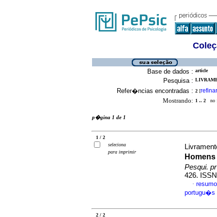
Coleç
Base de dados :
article
Pesquisa :
LIVRAME
Refer�ncias encontradas :
refina
2
[
Mostrando:
1 .. 2
no f
p�gina 1 de 1
1 / 2
seleciona
Livrament
para imprimir
Homens 
Pesqui. p
426. ISSN
resumo
·
portugu�s
2 / 2