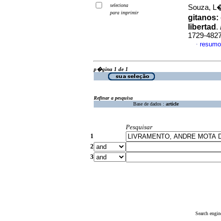
seleciona
Souza, L�
para imprimir
gitanos
:
libertad
.
1729-482
resumo
·
p�gina 1 de 1
Refinar a pesquisa
Base de dados :
article
Pesquisar
1
2
3
Search engin