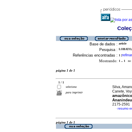
Coleç
Base de dados :
article
Pesquisa :
LOBATO,
Referências encontradas :
refina
1
[
Mostrando:
1 .. 1
no f
página 1 de 1
1 / 1
Silva, Aman
seleciona
Canete, Vo
para imprimir
amazônic
Ananindeu
2175-2591
resumo e
·
página 1 de 1