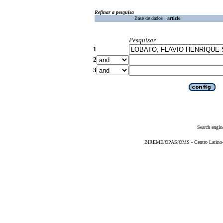
Refinar a pesquisa
Base de dados :
article
Pesquisar
1
2
3
Search engin
BIREME/OPAS/OMS - Centro Latino-Am