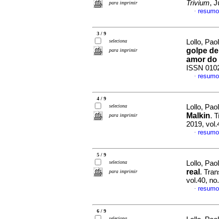
Trivium
, 
para imprimir
resumo
·
3 / 9
seleciona
Lollo, Pao
golpe de
para imprimir
amor do 
ISSN 010
resumo
·
4 / 9
seleciona
Lollo, Pao
Malkin
. 
para imprimir
2019, vol
resumo
·
5 / 9
seleciona
Lollo, Pao
real
. Tra
para imprimir
vol.40, n
resumo
·
6 / 9
seleciona