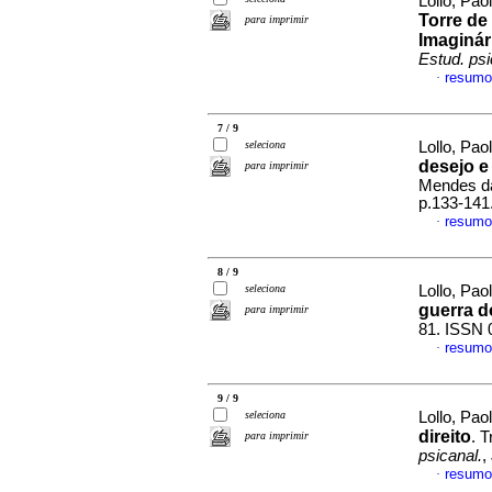
Lollo, Pao
Torre de
para imprimir
Imaginár
Estud. psi
resumo
·
7 / 9
seleciona
Lollo, Pao
desejo e
para imprimir
Mendes d
p.133-141
resumo
·
8 / 9
seleciona
Lollo, Pao
guerra d
para imprimir
81. ISSN 
resumo
·
9 / 9
seleciona
Lollo, Pao
direito
. 
para imprimir
psicanal.
,
resumo
·