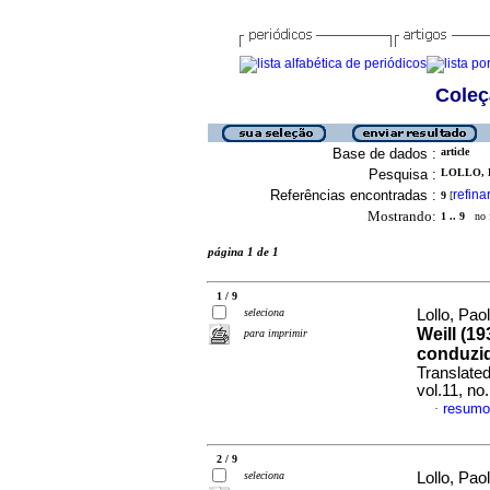
Coleç
Base de dados :
article
Pesquisa :
LOLLO, P
Referências encontradas :
refina
9
[
Mostrando:
1 .. 9
no f
página 1 de 1
1 / 9
seleciona
Lollo, Pa
Weill (1
para imprimir
conduzid
Translated
vol.11, no
resumo
·
2 / 9
seleciona
Lollo, Pao