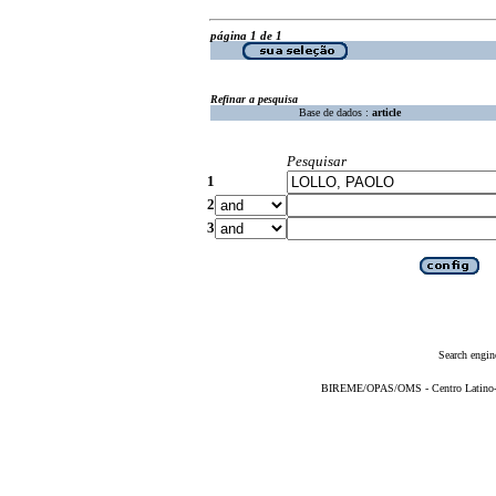
página 1 de 1
Refinar a pesquisa
Base de dados :
article
Pesquisar
1
2
3
Search engin
BIREME/OPAS/OMS - Centro Latino-Am