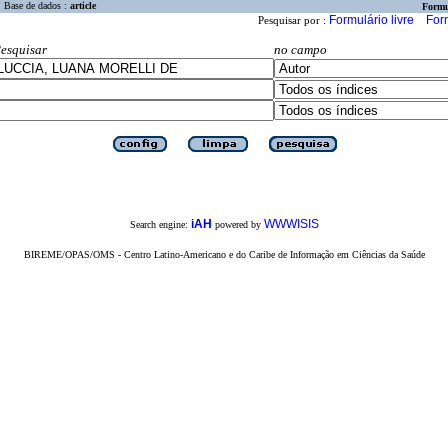
Base de dados :
article
Formu
Formulário livre
For
Pesquisar por :
esquisar
no campo
iAH
WWWISIS
Search engine:
powered by
BIREME/OPAS/OMS - Centro Latino-Americano e do Caribe de Informação em Ciências da Saúde