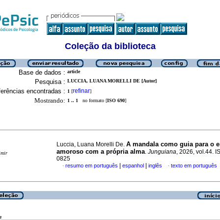
Coleção da biblioteca
Base de dados :
article
Pesquisa :
LUCCIA, LUANA MORELLI DE [Autor]
erências encontradas :
refinar
1
[
]
Mostrando:
1 .. 1
no formato [
ISO 690
]
A mandala como guia para o e
Luccia, Luana Morelli De.
amoroso com a própria alma
.
Junguiana
, 2026, vol.44. 
imir
0825
|
|
resumo em português
espanhol
inglês
texto em português
·
·
a