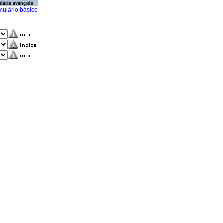
lário avançado
mulário básico