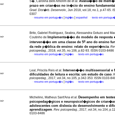
Avalia��o de mem�ri
S�, Carolina Belli Amorim de et al.
imir
prazo em crian�as no in�cio do ensino fundamenta
Grad. Dist�rb. Desenvolv.
, Jun 2018, vol.18, no.1, p.47-65. 
0307
|
|
resumo em portugu�s
ingl�s
espanhol
texto em portugu
·
·
Brito, Gabriel Rodriguez, Seabra, Alessandra Gotuzo and Ma
imir
Implementa��o do modelo de resposta
Coutinho de
o
interven��o em uma classe de 5
ano do ensino fu
da rede p�blica de ensino: relato de experi�ncia
.
Rev
psicopedag.
, 2018, vol.35, no.106, p.82-93. ISSN 0103-8486
|
resumo em portugu�s
ingl�s
texto em portugu�s
·
·
Interven��o multissensorial e 
Leal, Priscila Reis et al.
imir
dificuldades de leitura e escrita
:
um estudo de caso
.
R
psicopedag.
, 2017, vol.34, no.105, p.342-353. ISSN 0103-84
|
resumo em portugu�s
ingl�s
texto em portugu�s
·
·
Desempenho em teste
Michelino, Matheus Sant'Ana et al.
imir
psicopedag�gicos e neuropsicol�gicos de crian�a
adolescentes com dislexia do desenvolvimento e difi
aprendizagem
.
Rev. psicopedag.
, 2017, vol.34, no.104, p.
0103-8486