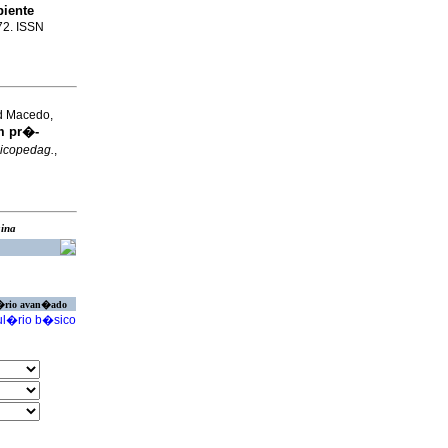
biente
272. ISSN
nd Macedo,
m pr�-
sicopedag.
,
�gina
�rio avan�ado
l�rio b�sico