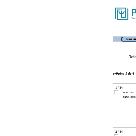
Ref
p�gina 1 de 4
1 / 34
seleciona
para impr
2 / 34