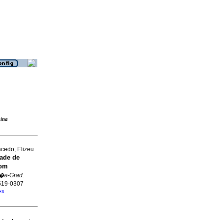
�gina
acedo, Elizeu
ade de
com
�s-Grad.
1519-0307
�s