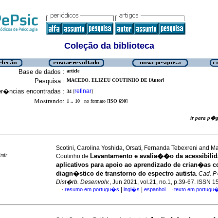
Coleção da biblioteca
Base de dados :
article
Pesquisa :
MACEDO, ELIZEU COUTINHO DE [Autor]
er�ncias encontradas :
refinar
34
[
]
Mostrando:
1 .. 10
no formato [
ISO 690
]
ir para p
Scotini, Carolina Yoshida, Orsati, Fernanda Tebexreni and M
imir
Levantamento e avalia��o da acessibilid
Coutinho de
aplicativos para apoio ao aprendizado de crian�as 
diagn�stico de transtorno do espectro autista
.
Cad. P
Dist�rb. Desenvolv.
, Jun 2021, vol.21, no.1, p.39-67. ISSN 
|
|
resumo em portugu�s
ingl�s
espanhol
texto em portugu
·
·