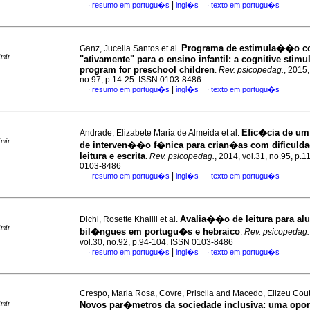
|
resumo em portugu�s
ingl�s
texto em portugu�s
·
·
Programa de estimula��o co
Ganz, Jucelia Santos et al.
imir
"ativamente" para o ensino infantil
:
a cognitive stimu
program for preschool children
.
Rev. psicopedag.
, 2015,
no.97, p.14-25. ISSN 0103-8486
|
resumo em portugu�s
ingl�s
texto em portugu�s
·
·
Efic�cia de um
Andrade, Elizabete Maria de Almeida et al.
imir
de interven��o f�nica para crian�as com dificulda
leitura e escrita
.
Rev. psicopedag.
, 2014, vol.31, no.95, p.
0103-8486
|
resumo em portugu�s
ingl�s
texto em portugu�s
·
·
Avalia��o de leitura para al
Dichi, Rosette Khalili et al.
imir
bil�ngues em portugu�s e hebraico
.
Rev. psicopedag.
vol.30, no.92, p.94-104. ISSN 0103-8486
|
resumo em portugu�s
ingl�s
texto em portugu�s
·
·
Crespo, Maria Rosa, Covre, Priscila and Macedo, Elizeu Cou
imir
Novos par�metros da sociedade inclusiva
:
uma opor