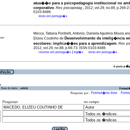
atua��o para a psicopedagogia institucional no am
corporativo
.
Rev. psicopedag.
, 2012, vol.29, no.89, p.269-
0103-8486
texto em portugu�s
·
Mecca, Tatiana Pontrelli, Antonio, Daniela Aguilera Moura a
imir
Desenvolvimento da intelig�ncia e
Elizeu Coutinho de
escolares
:
implica��es para a aprendizagem
.
Rev. p
2012, vol.29, no.88, p.66-73. ISSN 0103-8486
|
resumo em portugu�s
ingl�s
texto em portugu�s
·
·
ir para p
a
Base de dados :
article
Formul
Formul�rio livre
Formu
Pesquisar por :
Pesquisar
no campo