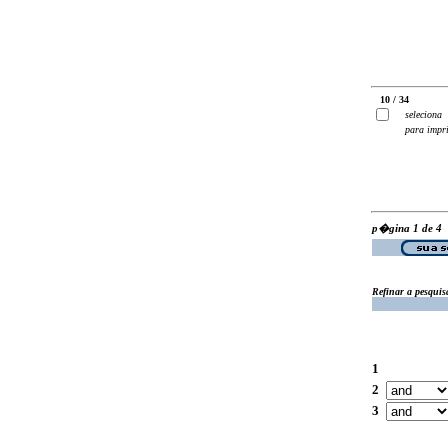
10 / 34
seleciona
para impr
p�gina 1 de 4
Refinar a pesquis
1
2
3