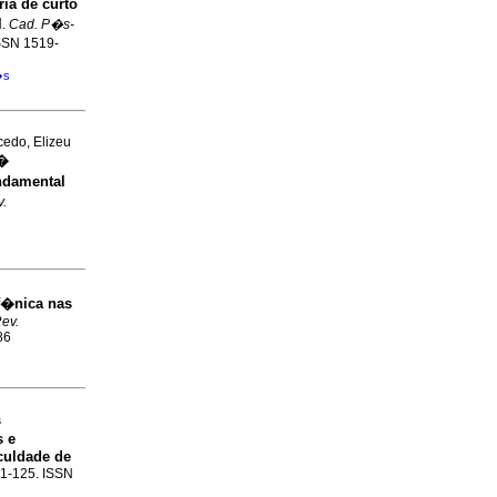
a de curto
l
.
Cad. P�s-
ISSN 1519-
�s
cedo, Elizeu
 �
ndamental
.
f�nica nas
ev.
86
s
s e
culdade de
111-125. ISSN