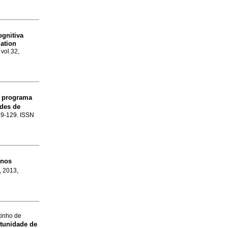
gnitiva
lation
 vol.32,
 programa
des de
119-129. ISSN
unos
, 2013,
tinho de
tunidade de