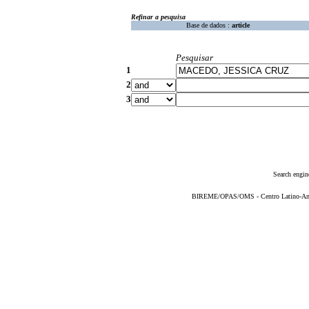
Refinar a pesquisa
Base de dados :
article
Pesquisar
1
2
3
Search engin
BIREME/OPAS/OMS - Centro Latino-Ame