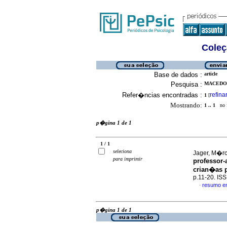
Coleç
Base de dados :
article
Pesquisa :
MACEDO, 
Refer�ncias encontradas :
refina
1
[
Mostrando:
1 .. 1
no f
p�gina 1 de 1
1 / 1
seleciona
Jager, M�rc
para imprimir
professor-
crian�as 
p.11-20. IS
resumo e
·
p�gina 1 de 1