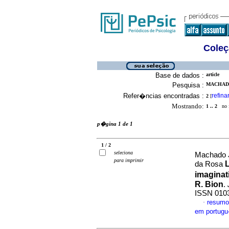
Coleç
Base de dados :
article
Pesquisa :
MACHADO
Refer�ncias encontradas :
refina
2
[
Mostrando:
1 .. 2
no f
p�gina 1 de 1
1 / 2
seleciona
Machado Jr
para imprimir
da Rosa
imagina
R. Bion
.
ISSN 010
resumo
·
em portug