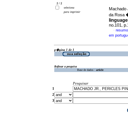
2 / 2
seleciona
Machado Jr
para imprimir
da Rosa
linguag
no.101, p
resumo
·
em portug
p�gina 1 de 1
Refinar a pesquisa
Base de dados :
article
Pesquisar
1
2
3