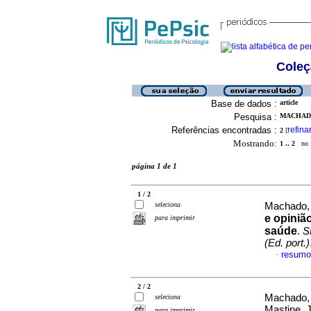
Coleç
Base de dados :
article
Pesquisa :
MACHADO
Referências encontradas :
refina
2
[
Mostrando:
1 .. 2
no f
página 1 de 1
1 / 2
seleciona
Machado, 
e opiniã
para imprimir
saúde
.
S
(Ed. port.)
resumo
·
2 / 2
Machado, 
seleciona
Mastine, 
para imprimir