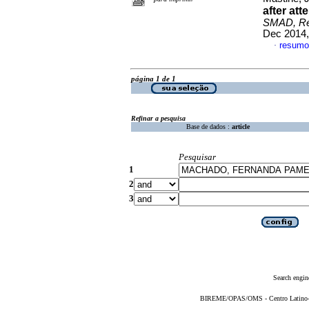
after at
SMAD, Rev
Dec 2014,
resumo
·
página 1 de 1
Refinar a pesquisa
Base de dados :
article
Pesquisar
1
2
3
Search engin
BIREME/OPAS/OMS - Centro Latino-Am