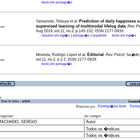
texto em portugu�s
·
Prediction of daily happiness 
Yamamoto, Tetsuya et al.
supervised learning of multimodal lifelog data
.
Rev. P
imir
Aug 2019, vol.11, no.2, p.145-152. ISSN 2177-093X
|
|
resumo em ingl�s
portugu�s
espanhol
texto em ingl�s
·
·
Editorial
Miranda, Rodrigo Lopes et al.
.
Rev. Psicol. Sa�de
vol.11, no.2, p.1-2. ISSN 2177-093X
imir
texto em portugu�s
·
a
Base de dados :
article
Formul
Formul�rio livre
Formu
Pesquisar por :
esquisar
no campo