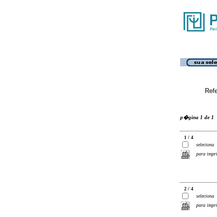
Ref
p�gina 1 de 1
1 / 4
seleciona
para impr
2 / 4
seleciona
para impr