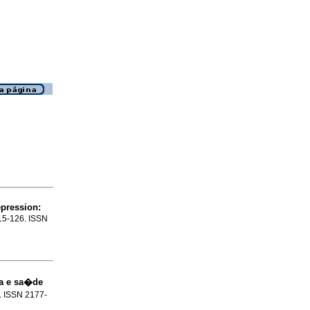
epression
:
115-126. ISSN
ria e sa�de
2. ISSN 2177-