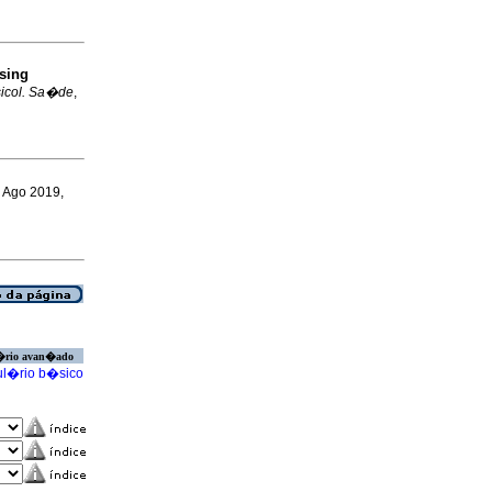
using
sicol. Sa�de
,
, Ago 2019,
�rio avan�ado
l�rio b�sico