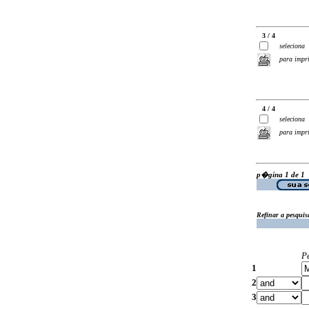
3 / 4
seleciona
para impr
4 / 4
seleciona
para impr
p�gina 1 de 1
Refinar a pesquis
P
1
2
3