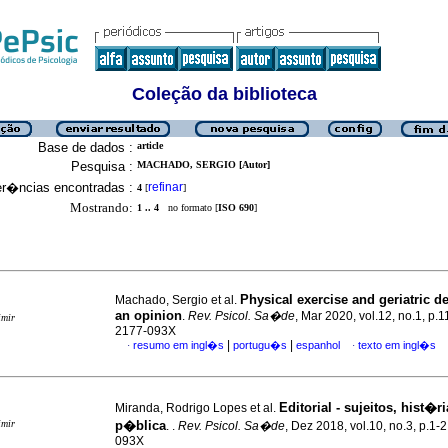
Coleção da biblioteca
Base de dados :
article
Pesquisa :
MACHADO, SERGIO [Autor]
er�ncias encontradas :
refinar
4
[
]
Mostrando:
1 .. 4
no formato [
ISO 690
]
Physical exercise and geriatric d
Machado, Sergio et al.
an opinion
.
Rev. Psicol. Sa�de
, Mar 2020, vol.12, no.1, p.
imir
2177-093X
|
|
resumo em ingl�s
portugu�s
espanhol
texto em ingl�s
·
·
Editorial - sujeitos, hist�
Miranda, Rodrigo Lopes et al.
imir
p�blica
. .
Rev. Psicol. Sa�de
, Dez 2018, vol.10, no.3, p.1-
093X