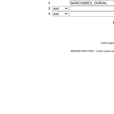
1
2
3
Search engin
BIREME/OPAS/OMS - Centro Latino-Ame