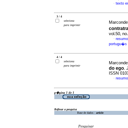
texto 
·
3 / 4
seleciona
Marcondes
para imprimir
contratr
vol.50, n
resumo
·
portugu�s
4 / 4
seleciona
Marcondes
para imprimir
do ego
.
ISSN 010
resumo
·
p�gina 1 de 1
Refinar a pesquisa
Base de dados :
article
Pesquisar