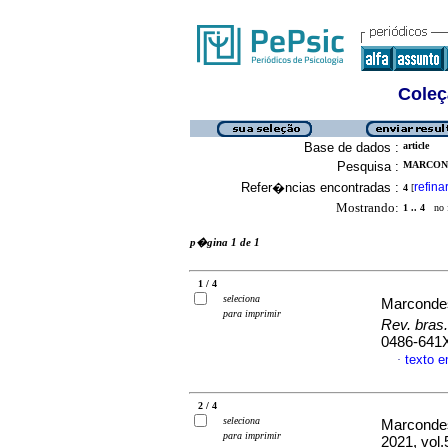
Coleç
Base de dados :
article
Pesquisa :
MARCOND
Refer�ncias encontradas :
refina
4
[
Mostrando:
1 .. 4
no f
p�gina 1 de 1
1 / 4
seleciona
Marcondes
para imprimir
Rev. bras
0486-641
texto 
·
2 / 4
seleciona
Marcondes
para imprimir
2021, vol