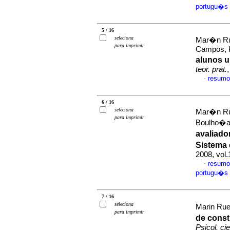
portugu�s
5 / 16
seleciona
Mar�n Rue
para imprimir
Campos, K
alunos u
teor. prat.
resumo
·
6 / 16
seleciona
Mar�n Rue
para imprimir
Boulho�a 
avaliado
Sistema
2008, vol.
resumo
·
portugu�s
7 / 16
seleciona
Marin Rue
para imprimir
de const
Psicol. cie