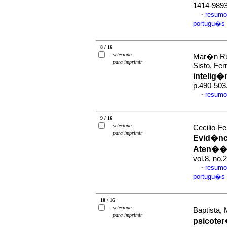
1414-989
resumo
·
portugu�s
8 / 16
seleciona
Mar�n Rue
para imprimir
Sisto, Fe
intelig�
p.490-503
resumo
·
9 / 16
seleciona
Cecilio-F
para imprimir
Evid�nci
Aten��o
vol.8, no
resumo
·
portugu�s
10 / 16
seleciona
Baptista, 
para imprimir
psicote