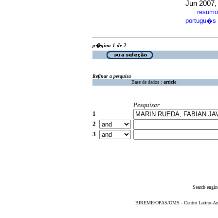
Jun 2007, 
resumo
·
portugu�s
p�gina 1 de 2
Refinar a pesquisa
Base de dados :
article
Pesquisar
1
2
3
Search engin
BIREME/OPAS/OMS - Centro Latino-Ame