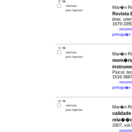
2 / 16
seleciona
Mar�n Ru
para imprimir
Revista 
bras. orie
1679-339
resumo
·
portugu�s
3 / 16
seleciona
Mar�n Ru
para imprimir
mem�ri
instrume
Psicol. teo
1516-368
resumo
·
portugu�s
4 / 16
seleciona
Mar�n Rue
para imprimir
validade
rela��o
2007, vol.
resumo
·