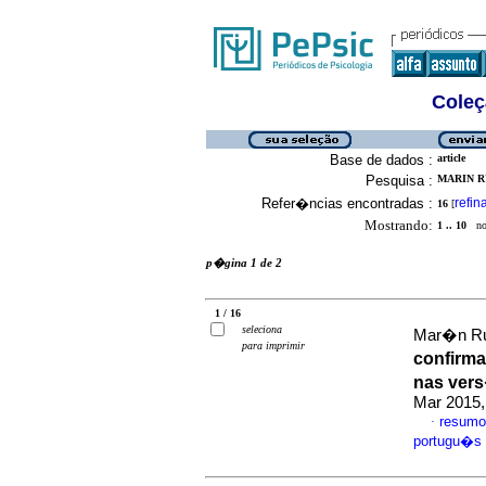
Coleç
Base de dados :
article
Pesquisa :
MARIN RU
Refer�ncias encontradas :
refin
16
[
Mostrando:
1 .. 10
no 
p�gina 1 de 2
1 / 16
seleciona
Mar�n Ru
para imprimir
confirma
nas vers
Mar 2015,
resumo
·
portugu�s