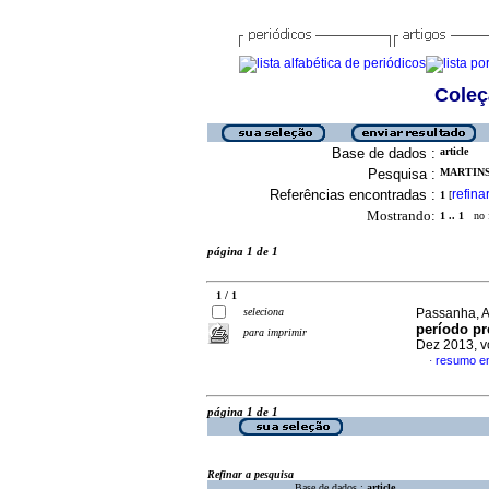
Coleç
Base de dados :
article
Pesquisa :
MARTINS
Referências encontradas :
refina
1
[
Mostrando:
1 .. 1
no f
página 1 de 1
1 / 1
seleciona
Passanha, A
período pr
para imprimir
Dez 2013, v
resumo e
·
página 1 de 1
Refinar a pesquisa
Base de dados :
article