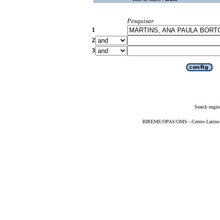
Pesquisar
1
2
3
Search engin
BIREME/OPAS/OMS - Centro Latino-Am