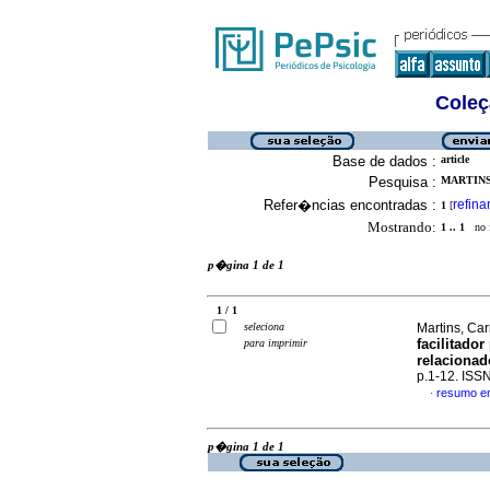
Coleç
Base de dados :
article
Pesquisa :
MARTINS
Refer�ncias encontradas :
refina
1
[
Mostrando:
1 .. 1
no f
p�gina 1 de 1
1 / 1
seleciona
Martins, Ca
facilitado
para imprimir
relacionad
p.1-12. ISS
resumo e
·
p�gina 1 de 1