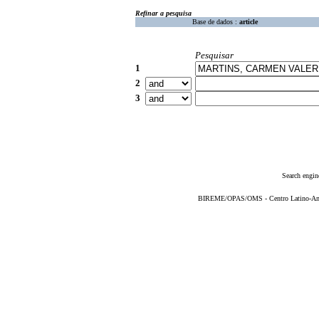
Refinar a pesquisa
Base de dados :
article
Pesquisar
1
2
3
Search engin
BIREME/OPAS/OMS - Centro Latino-Ame