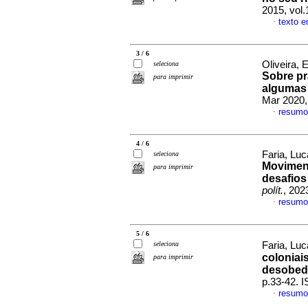
2015, vol.
texto 
·
3 / 6
Oliveira,
seleciona
Sobre pr
para imprimir
algumas 
Mar 2020,
resumo
·
4 / 6
Faria, Lu
seleciona
Moviment
para imprimir
desafios
polít.
, 202
resumo
·
5 / 6
seleciona
Faria, Lu
coloniai
para imprimir
desobedi
p.33-42. 
resumo
·