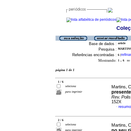
Coleç
Base de dados :
article
Pesquisa :
MARTINS
Referências encontradas :
refina
6
[
Mostrando:
1 .. 6
no f
página 1 de 1
1 / 6
seleciona
Martins, 
presente
para imprimir
Rev. Poli
152X
resumo
·
2 / 6
seleciona
Martins, C
no seu ri
para imprimir