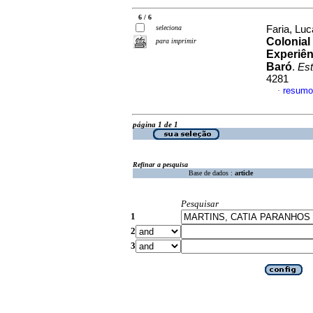
6 / 6
seleciona
Faria, Lu
Colonial
para imprimir
Experiên
Baró
.
Est
4281
resumo
·
página 1 de 1
Refinar a pesquisa
Base de dados :
article
Pesquisar
1
2
3