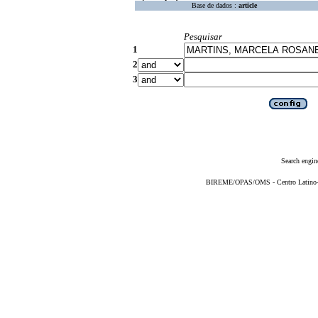
Base de dados :
article
Pesquisar
1
2
3
Search engin
BIREME/OPAS/OMS - Centro Latino-Am