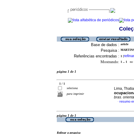
Coleç
Base de dados :
article
Pesquisa :
MARTINS
Referências encontradas :
refina
1
[
Mostrando:
1 .. 1
no f
página 1 de 1
1 / 1
seleciona
Lima, Thatia
ocupacion
para imprimir
bras. orienta
resumo e
·
página 1 de 1
Refinar a pesquisa