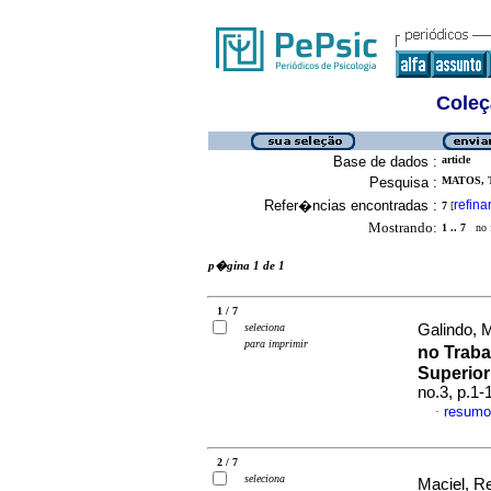
Coleç
Base de dados :
article
Pesquisa :
MATOS, 
Refer�ncias encontradas :
refina
7
[
Mostrando:
1 .. 7
no f
p�gina 1 de 1
1 / 7
seleciona
Galindo, M
para imprimir
no Traba
Superior
no.3, p.1
resumo
·
2 / 7
seleciona
Maciel, Re