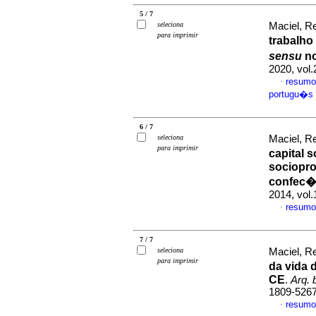
5 / 7
seleciona
Maciel, Re
para imprimir
trabalh
sensu
no
2020, vol
resumo
·
portugu�s
6 / 7
seleciona
Maciel, Re
para imprimir
capital 
sociopro
confec�
2014, vol.
resumo
·
7 / 7
seleciona
Maciel, Re
para imprimir
da vida 
CE
.
Arq. 
1809-526
resumo
·