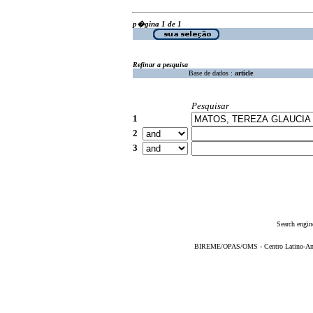
p�gina 1 de 1
Refinar a pesquisa
Base de dados :
article
Pesquisar
1
2
3
Search engin
BIREME/OPAS/OMS - Centro Latino-Ame