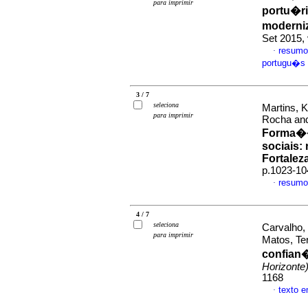
para imprimir
portu�r
moderni
Set 2015,
resumo
·
portugu�s
3 / 7
seleciona
Martins, 
para imprimir
Rocha and
Forma��
sociais
:
Fortalez
p.1023-10
resumo
·
4 / 7
seleciona
Carvalho,
para imprimir
Matos, Te
confian�
Horizonte
1168
texto 
·