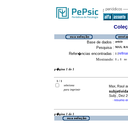
Coleç
Base de dados :
article
Pesquisa :
MAX, RAU
Refer�ncias encontradas :
refina
1
[
Mostrando:
1 .. 1
no f
p�gina 1 de 1
1 / 1
seleciona
Max, Raul a
para imprimir
subjetivid
Subj.
, Dez 
resumo e
·
p�gina 1 de 1