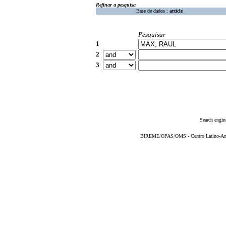
Refinar a pesquisa
Base de dados :
article
Pesquisar
1
2
3
Search engin
BIREME/OPAS/OMS - Centro Latino-Ame