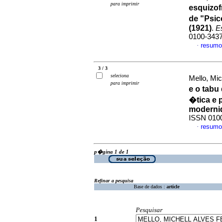
para imprimir
esquizofr
de "Psic
(1921)
.
Es
0100-343
resumo
·
3 / 3
seleciona
Mello, Mic
para imprimir
e o tabu
�tica e 
moderni
ISSN 010
resumo
·
p�gina 1 de 1
Refinar a pesquisa
Base de dados :
article
Pesquisar
1