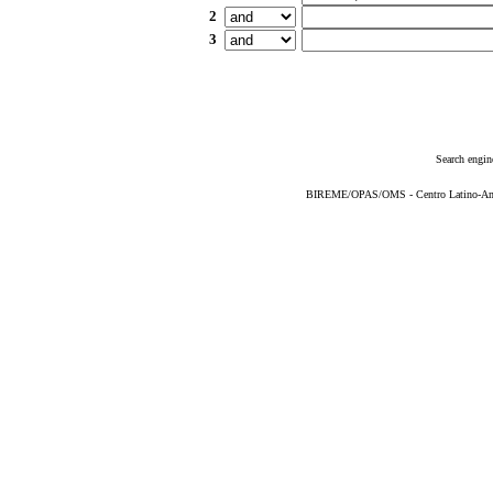
2
3
Search engin
BIREME/OPAS/OMS - Centro Latino-Ame