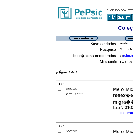
Coleç
Base de dados :
article
Pesquisa :
MELLO, 
Refer�ncias encontradas :
refina
3
[
Mostrando:
1 .. 3
no f
p�gina 1 de 1
1 / 3
seleciona
Mello, Mic
para imprimir
reflex�e
migra�
ISSN 010
resumo
·
2 / 3
seleciona
Mello, Mic